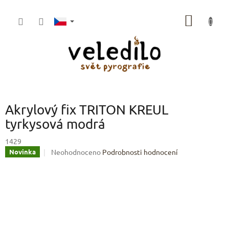
Přejít
na
NÁKUP
obsah
KOŠÍK
Akrylový fix TRITON KREUL
tyrkysová modrá
1429
Průměrné
Neohodnoceno
Podrobnosti hodnocení
Novinka
hodnocení
produktu
je
0,0
z
5
hvězdiček.