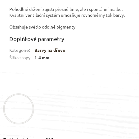
Pohodlné držení zajistí přesné linie, ale i spontánní malbu.
Kvalitní ventilační systém umožňuje rovnoměrný tok barvy.
Obsahuje světlo odolné pigmenty.
Doplňkové parametry
Kategorie
:
Barvy na dřevo
Šířka stopy
:
1-4 mm
Z
á
p
a
t
í