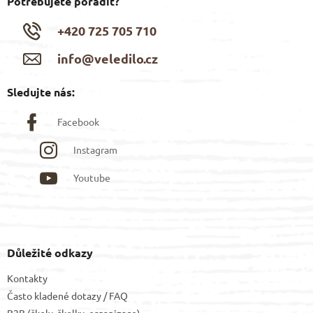
Potřebujete poradit?
+420 725 705 710
info@veledilo.cz
Sledujte nás:
Facebook
Instagram
Youtube
Důležité odkazy
Kontakty
Často kladené dotazy / FAQ
B2B (školy, školky, organizace)