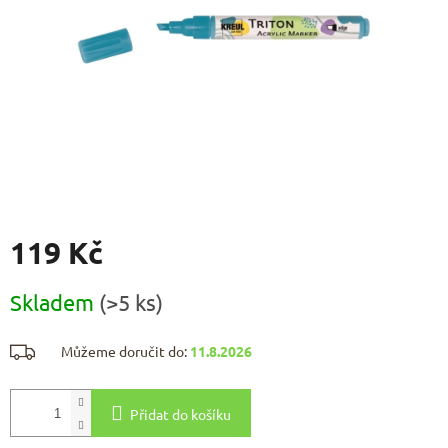
119 Kč
Měrná
Skladem
(>5 ks)
cena:
Můžeme doručit do:
11.8.2026
Přidat do košíku