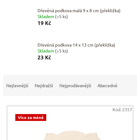
Dřevěná podkova malá 9 x 8 cm (překližka)
Skladem
(>5 ks)
19 Kč
Dřevěná podkova 14 x 13 cm (překližka)
Skladem
(>5 ks)
23 Kč
Ř
a
Nejlevnější
Nejdražší
Nejprodávanější
Abecedně
z
e
V
n
Kód:
2357
ý
í
p
Více za méně
p
i
r
s
o
p
d