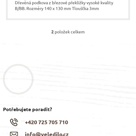
Dřevěná podkova z březové překližky vysoké kvality
B/BB. Rozměry 140 x 130 mm Tloušťka 3mm
2
položek celkem
O
v
Z
l
á
á
d
p
a
a
c
t
í
í
p
r
v
k
y
Potřebujete poradit?
v
ý
p
+420 725 705 710
i
s
info@veledilo.cz