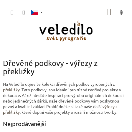
Přejít
na
NÁKUP
obsah
KOŠÍK
Dřevěné podkovy - výřezy z
překližky
Na Veledílu objevíte kolekci dřevěných podkov vyrobených z
překližky
. Tyto podkovy jsou ideální pro různé tvořivé projekty a
dekorace. Ať už hledáte inspiraci pro výrobu originálních dekorací
nebo jedinečných dárků, naše dřevěné podkovy vám poskytnou
pevný a kvalitní základ. Prohlédněte si také naše další
výřezy z
překližky
, které doplní vaše projekty a rozšíří možnosti tvorby.
Nejprodávanější