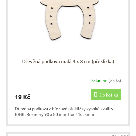
r
u
o
k
d
t
u
ů
k
t
ů
Dřevěná podkova malá 9 x 8 cm (překližka)
Skladem
(>5 ks)
Do košíku
19 Kč
Dřevěná podkova z březové překližky vysoké kvality
B/BB. Rozměry 90 x 80 mm Tloušťka 3mm