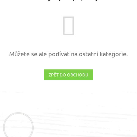
Můžete se ale podívat na ostatní kategorie.
ZPĚT DO OBCHODU
Z
á
p
a
t
í