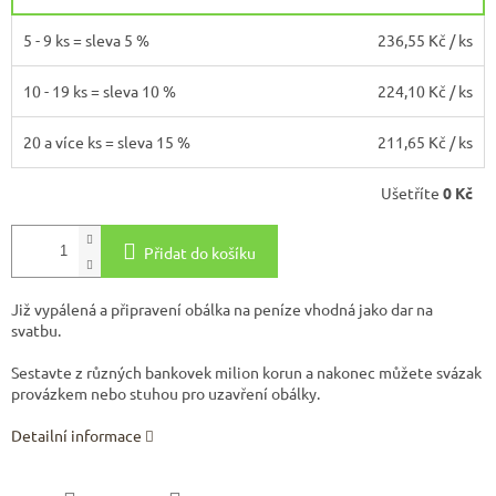
5 - 9 ks = sleva 5 %
236,55 Kč
/ ks
10 - 19 ks = sleva 10 %
224,10 Kč
/ ks
20 a více ks = sleva 15 %
211,65 Kč
/ ks
Ušetříte
0 Kč
Přidat do košíku
Již vypálená a připravení obálka na peníze vhodná jako dar na
svatbu.
Sestavte z různých bankovek milion korun a nakonec můžete svázak
provázkem nebo stuhou pro uzavření obálky.
Detailní informace