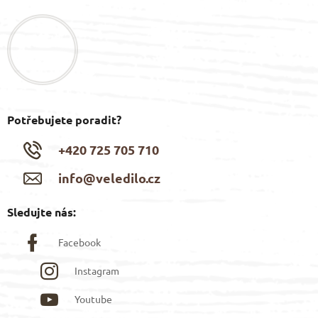
p
a
t
í
Potřebujete poradit?
+420 725 705 710
info@veledilo.cz
Sledujte nás:
Facebook
Instagram
Youtube