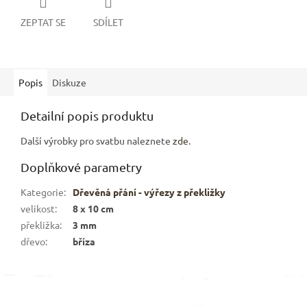
ZEPTAT SE
SDÍLET
Popis
Diskuze
Detailní popis produktu
Další výrobky pro svatbu naleznete
zde
.
Doplňkové parametry
Kategorie
:
Dřevěná přání - výřezy z překližky
velikost
:
8 x 10 cm
překližka
:
3 mm
dřevo
:
bříza
Z
á