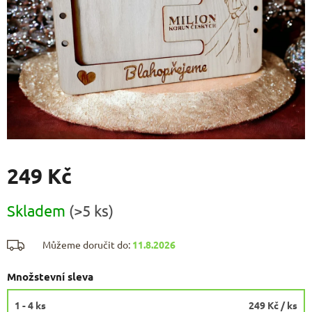
249 Kč
Měrná
Skladem
(>5 ks)
cena:
Můžeme doručit do:
11.8.2026
Množstevní sleva
1 - 4 ks
249 Kč
/ ks