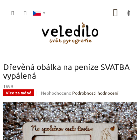
Přejít
na
NÁKUP
obsah
KOŠÍK
Dřevěná obálka na peníze SVATBA
vypálená
1699
Průměrné
Neohodnoceno
Podrobnosti hodnocení
Více za méně
hodnocení
produktu
je
0,0
z
5
hvězdiček.