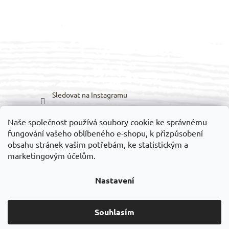
Sledovat na Instagramu
Naše společnost používá soubory cookie ke správnému
Možnosti dopravy:
Možnosti platby:
fungování vašeho oblíbeného e-shopu, k přizpůsobení
obsahu stránek vašim potřebám, ke statistickým a
marketingovým účelům.
Nastavení
Vytvořil Shoptet
Souhlasím
Copyright 2026
VELEDILO.cz
. Všechna práva vyhrazena.