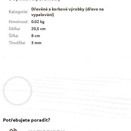
Dřevěné a korkové výrobky (dřevo na
Kategorie
:
vypalování)
Hmotnost
:
0.02 kg
Délka
:
20,5 cm
Šířka
:
8 cm
Tloušťka
:
3 mm
Z
á
p
a
t
í
Potřebujete poradit?