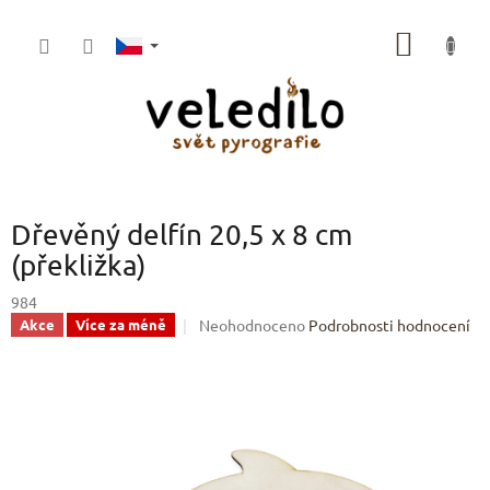
Přejít
na
NÁKUP
obsah
KOŠÍK
Dřevěný delfín 20,5 x 8 cm
(překližka)
984
Průměrné
Neohodnoceno
Podrobnosti hodnocení
Akce
Více za méně
hodnocení
produktu
je
0,0
z
5
hvězdiček.