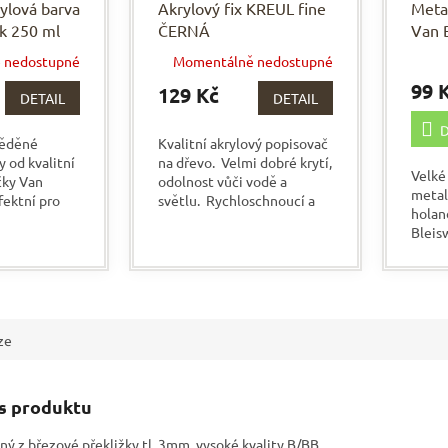
rylová barva
Akrylový fix KREUL fine
Metal
ck 250 ml
ČERNÁ
Van B
ROS
 nedostupné
Momentálně nedostupné
99 
129 Kč
DETAIL
DETAIL
D
měděné
Kvalitní akrylový popisovač
 od kvalitní
na dřevo. Velmi dobré krytí,
Velké
čky Van
odolnost vůči vodě a
metal
fektní pro
světlu. Rychloschnoucí a
holan
 povrchy,
po zaschnutí lesklá stopa.
Bleisw
řevo. Velkou
Vhodné do interiéru i
téměř
ychle a...
exteriéru.
přede
výhodo
ze
is produktu
ný z březové překližky tl. 3mm, vysoké kvality B/BB.