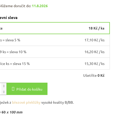
Můžeme doručit do:
11.8.2026
vní sleva
ks
18 Kč
/ ks
ks = sleva 5 %
17,10 Kč
/ ks
19 ks = sleva 10 %
16,20 Kč
/ ks
více ks = sleva 15 %
15,30 Kč
/ ks
Ušetříte
0 Kč
Přidat do košíku
ježek z
březové překližky
vysoké kvality B/BB.
 60
x 100 mm