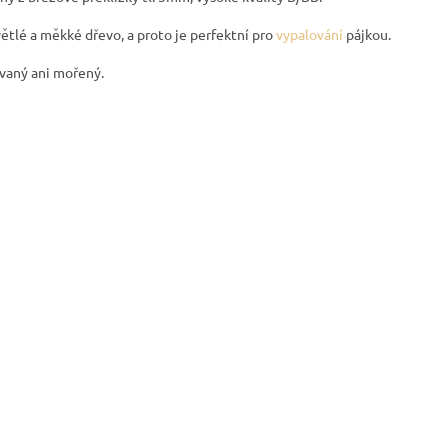
ětlé a měkké dřevo, a proto je perfektní pro
vypalování
pájkou.
ovaný ani mořený.