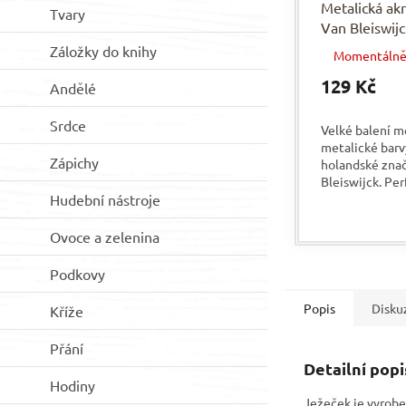
Metalická ak
Tvary
Van Bleiswij
MĚDĚNÁ
Záložky do knihy
Momentálně
129 Kč
Andělé
Srdce
Velké balení 
metalické barvy
Zápichy
holandské zna
Bleiswijck. Per
téměř všechny
Hudební nástroje
především na d
výhodou je, že r
Ovoce a zelenina
Podkovy
Popis
Disku
Kříže
Přání
Detailní pop
Hodiny
Ježeček je vyrobe