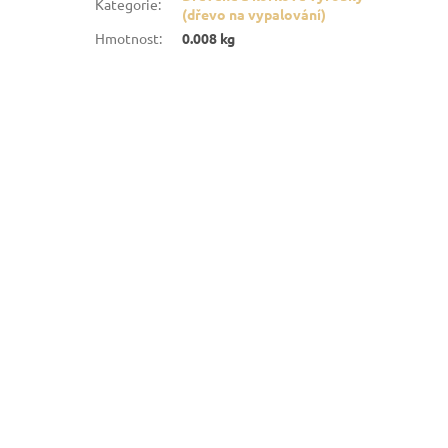
Kategorie
:
(dřevo na vypalování)
Hmotnost
:
0.008 kg