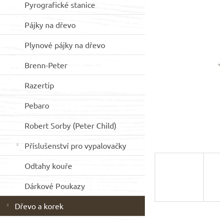
Pyrografické stanice
hv
p
a
Pájky na dřevo
n
e
Plynové pájky na dřevo
l
Brenn-Peter
Razertip
Pebaro
Robert Sorby (Peter Child)
Příslušenství pro vypalovačky
Odtahy kouře
Dárkové Poukazy
Dřevo a korek