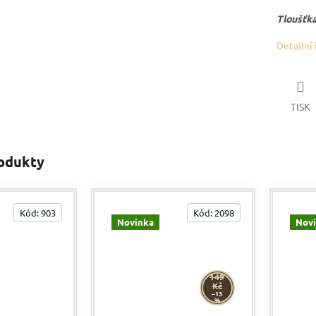
Tloušťk
Detailní
TISK
rodukty
Kód:
903
Kód:
2098
Novinka
Nov
149
Kč
–13
%