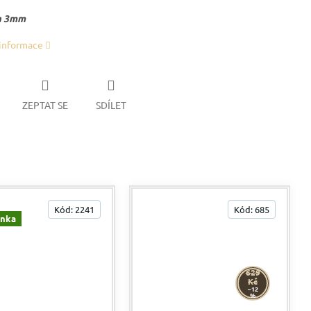
a 3mm
 informace
ZEPTAT SE
SDÍLET
Kód:
2241
Kód:
685
inka
629
Kč
–12
%