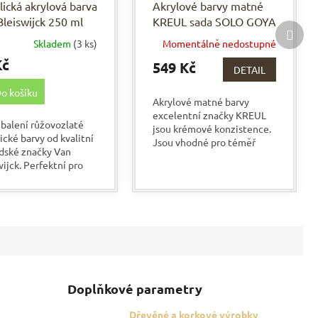
ická akrylová barva
Akrylové barvy matné
leiswijck 250 ml
KREUL sada SOLO GOYA
Další
EGOLD
16 x 20 ml
prod
Skladem
(3 ks)
Momentálně nedostupné
Kč
549 Kč
DETAIL
o košíku
Akrylové matné barvy
excelentní značky KREUL
 balení růžovozlaté
jsou krémové konzistence.
ické barvy od kvalitní
Jsou vhodné pro téměř
dské značky Van
všechny povrchy. Velkou
ijck. Perfektní pro
výhodou je, že jsou bez
 všechny povrchy,
zápachu a rychle schnou....
vším na dřevo. Velkou
u je, že rychle a...
Doplňkové parametry
Dřevěné a korkové výrobky