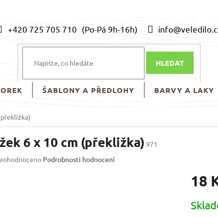
+420 725 705 710
info@veledilo.c
HLEDAT
KOREK
ŠABLONY A PŘEDLOHY
BARVY A LAKY
překližka)
žek 6 x 10 cm (překližka)
971
růměrné
eohodnoceno
Podrobnosti hodnocení
odnocení
18 
roduktu
0
Měrná
Skla
cena: