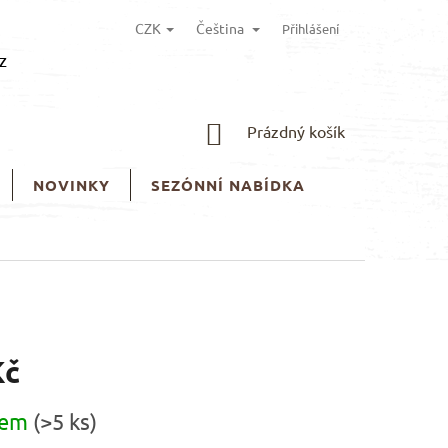
CZK
Čeština
Přihlášení
z
NÁKUPNÍ
Prázdný košík
KOŠÍK
NOVINKY
SEZÓNNÍ NABÍDKA
Kč
dem
(>5 ks)