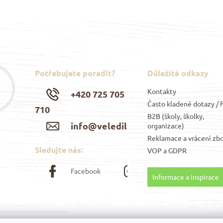
Potřebujete poradit?
Důležité odkazy
Kontakty
+420 725 705
Často kladené dotazy /
710
B2B (školy, školky,
info@veledilo.cz
organizace)
Reklamace a vrácení zbo
Sledujte nás:
VOP
a
GDPR
Facebook
Instagram
Informace a inspirace