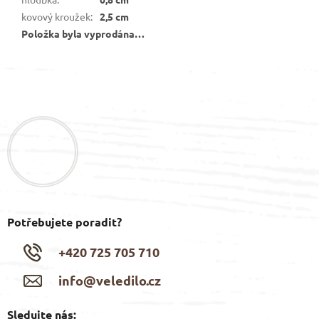
kovový kroužek
:
2,5 cm
Položka byla vyprodána…
Z
á
p
a
t
í
Potřebujete poradit?
+420 725 705 710
info@veledilo.cz
Sledujte nás: