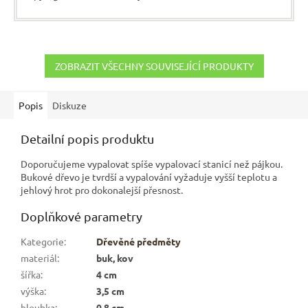
ZOBRAZIT VŠECHNY SOUVISEJÍCÍ PRODUKTY
Popis
Diskuze
Detailní popis produktu
Doporučujeme vypalovat spíše vypalovací stanicí než pájkou.
Bukové dřevo je tvrdší a vypalování vyžaduje vyšší teplotu a
jehlový hrot pro dokonalejší přesnost.
Doplňkové parametry
Kategorie
:
Dřevěné předměty
materiál
:
buk, kov
šířka
:
4 cm
výška
:
3,5 cm
hloubka
:
0,8 cm