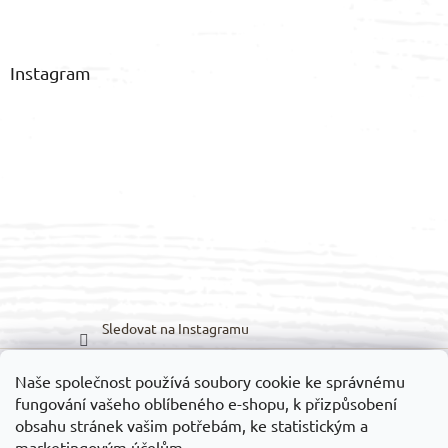
Instagram
Sledovat na Instagramu
Naše společnost používá soubory cookie ke správnému
Možnosti dopravy:
Možnosti platby:
fungování vašeho oblíbeného e-shopu, k přizpůsobení
obsahu stránek vašim potřebám, ke statistickým a
marketingovým účelům.