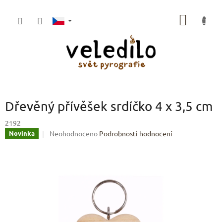
Přejít
na
NÁKUP
obsah
KOŠÍK
Dřevěný přívěšek srdíčko 4 x 3,5 cm
2192
Průměrné
Neohodnoceno
Podrobnosti hodnocení
Novinka
hodnocení
produktu
je
0,0
z
5
hvězdiček.