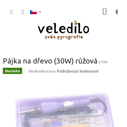
Přejít
na
NÁKUP
obsah
KOŠÍK
Pájka na dřevo (30W) růžová
2194
Průměrné
Neohodnoceno
Podrobnosti hodnocení
Novinka
hodnocení
produktu
je
0,0
z
5
hvězdiček.