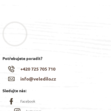
Z
á
p
a
t
í
Potřebujete poradit?
+420 725 705 710
info@veledilo.cz
Sledujte nás:
Facebook
Instagram