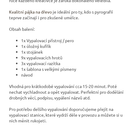
ruce každého kreativce je záruka dokonalého veledíla.
Kvalitní pájka na dřevo
je ideální pro ty, kdo s pyrografií
teprve začínají i pro zkušené umělce.
Obsah balení:
1x Vypalovací přístroj / pero
1x úložný kufřík
1x stojánek
9x vypalovacích hrotů
3x vypalovací razítka
1x šablona s velkými písmeny
návod
Vhodná pro krátkodobé vypalování cca 15-20 minut. Poté
nechat vychladnout a opět vypalovat. Perfektní pro dodělání
drobných věcí, podpisu, vypálení názvů atd.
Pro potřebu delšího vypalování doporučujeme přejít na
vypalovací stanice, které vydrží déle v provozu a můžete si u
nich měnit rukojeti.