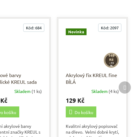
Kód:
684
Kód:
2097
Novinka
149
Kč
–13
%
lové barvy
Akrylový fix KREUL fine
lické KREUL sada
BÍLÁ
Další
 GOYA 8 x 20 ml
prod
Skladem
(1 ks)
Skladem
(4 ks)
 Kč
129 Kč
o košíku
Do košíku
ní akrylové barvy
Kvalitní akrylový popisovač
entní značky KREUL s
na dřevo. Velmi dobré krytí,