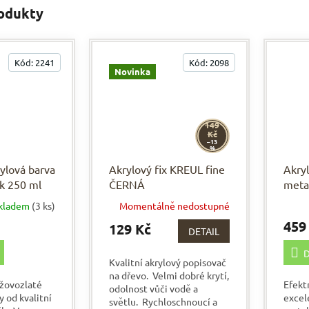
rodukty
Kód:
2241
Kód:
2098
Novinka
149
Kč
–13
%
rylová barva
Akrylový fix KREUL fine
Akry
ck 250 ml
ČERNÁ
meta
SOLO
kladem
(3 ks)
Momentálně nedostupné
459
129 Kč
DETAIL
D
Kvalitní akrylový popisovač
na dřevo. Velmi dobré krytí,
ůžovozlaté
Efekt
odolnost vůči vodě a
 od kvalitní
excel
světlu. Rychloschnoucí a