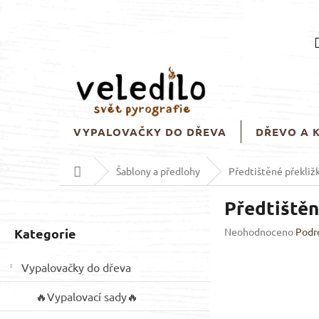
Přejít
na
obsah
VYPALOVAČKY DO DŘEVA
DŘEVO A 
Domů
Šablony a předlohy
Předtištěné překliž
P
Předtištěn
o
s
Přeskočit
Průměrné
Kategorie
Neohodnoceno
Podr
t
hodnocení
kategorie
r
produktu
Vypalovačky do dřeva
a
je
n
0,0
🔥Vypalovací sady🔥
z
n
5
í