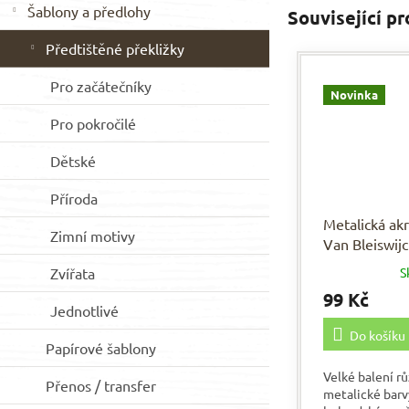
Šablony a předlohy
Související p
Předtištěné překližky
Pro začátečníky
Novinka
Pro pokročilé
Dětské
Příroda
Metalická ak
Zimní motivy
Van Bleiswij
ROSEGOLD
Zvířata
S
99 Kč
Jednotlivé
Do košíku
Papírové šablony
Velké balení r
Přenos / transfer
metalické barvy