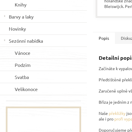
holandské zna
Knihy
Bleiswijck. Per
téměř všechny
Barvy a laky
především na d
výhodou je, že r
Novinky
Popis
Disku
Sezónní nabídka
Vánoce
Detailní pop
Podzim
Začínáte k vypalo
Svatba
Předtištěné překl
Velikonoce
Zaručeně uplně vš
Bříza je jedním z 
Naše
překližky
jso
ale i pro
profi vyp
Doporučujeme pře