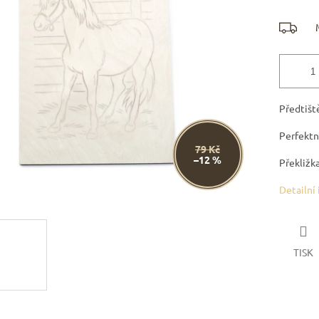
Předtišt
Perfektn
79 Kč
–12 %
Překližka
Detailní
TISK