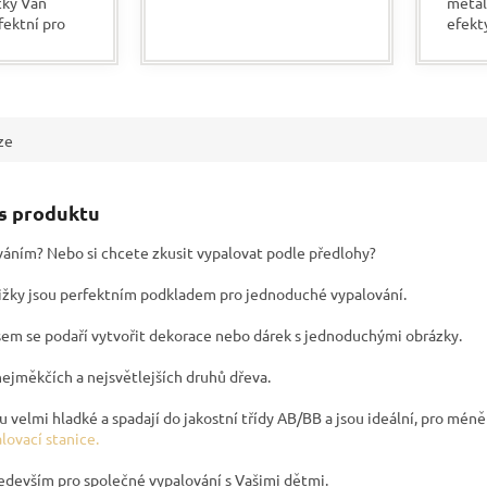
čky Van
metal
po zaschnutí lesklá stopa.
fektní pro
efekt
Vhodné do interiéru i
 povrchy,
konzi
exteriéru.
řevo. Velkou
pro t
ychle a...
Velkou
ze
is produktu
váním? Nebo si chcete zkusit vypalovat podle předlohy?
ižky jsou perfektním podkladem pro jednoduché vypalování.
em se podaří vytvořit dekorace nebo dárek s jednoduchými obrázky.
nejměkčích a nejsvětlejších druhů dřeva.
u velmi hladké a spadají do jakostní třídy AB/BB a jsou ideální, pro mén
alovací stanice.
devším pro společné vypalování s Vašimi dětmi.