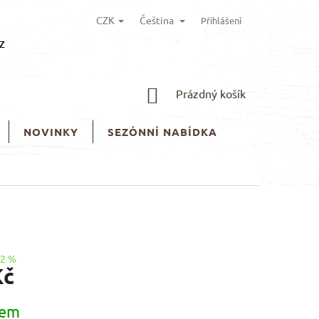
CZK
Čeština
Přihlášení
z
NÁKUPNÍ
Prázdný košík
KOŠÍK
NOVINKY
SEZÓNNÍ NABÍDKA
12 %
Kč
dem