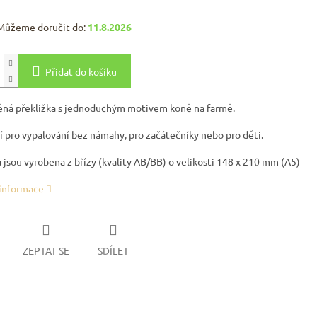
Můžeme doručit do:
11.8.2026
Přidat do košíku
ěná překližka s jednoduchým motivem koně na farmě.
í pro vypalování bez námahy, pro začátečníky nebo pro děti.
 jsou vyrobena z břízy (kvality AB/BB) o velikosti 148 x 210 mm (A5)
 informace
ZEPTAT SE
SDÍLET