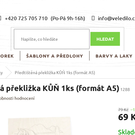
+420 725 705 710
info@veledilo.c
HLEDAT
KOREK
ŠABLONY A PŘEDLOHY
BARVY A LAKY
ky
Předtištěná překližka KŮŇ 1ks (formát A5)
á překližka KŮŇ 1ks (formát A5)
1288
obnosti hodnocení
79 Kč
–
69 
Měrná
Skla
cena: