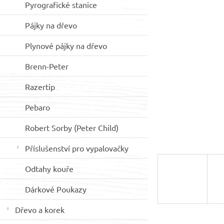
Pyrografické stanice
hvězdiček.
p
a
Pájky na dřevo
n
e
Plynové pájky na dřevo
l
Brenn-Peter
Razertip
Pebaro
Robert Sorby (Peter Child)
Příslušenství pro vypalovačky
Odtahy kouře
Dárkové Poukazy
Dřevo a korek