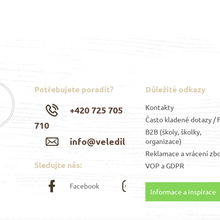
Potřebujete poradit?
Důležité odkazy
Kontakty
+420 725 705
Často kladené dotazy /
710
B2B (školy, školky,
info@veledilo.cz
organizace)
Reklamace a vrácení zbo
Sledujte nás:
VOP
a
GDPR
Facebook
Instagram
Informace a inspirace