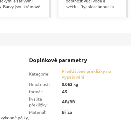
ickými a zářivými
odolnost vůči vodě a
y. Barvy jsou krémové
světlu. Rychloschnoucí a
stence. Jsou vhodné
po zaschnutí lesklá stopa.
éměř všechny povrchy.
Vhodné do interiéru i
 výhodou je, že...
exteriéru.
Doplňkové parametry
Předtištěné překližky na
Kategorie
:
vypalování
Hmotnost
:
0.063 kg
formát
:
A5
kvalita
AB/BB
překližky
:
Materiál
:
Bříza
ě výkonné pájky,