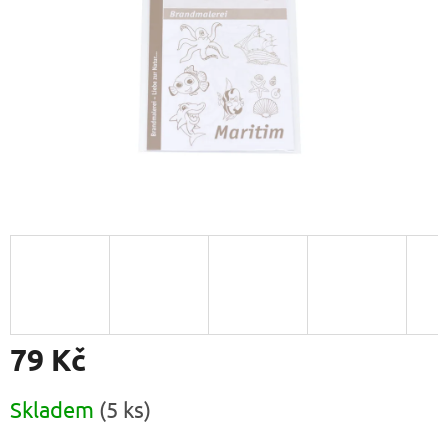
79 Kč
Měrná
Skladem
(5 ks)
cena: