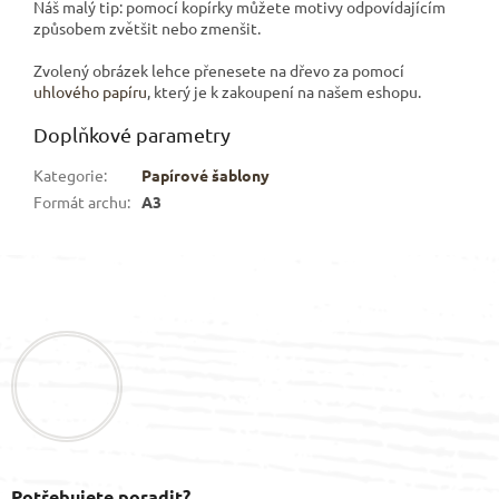
Náš malý tip:
pomocí kopírky můžete motivy odpovídajícím
způsobem zvětšit nebo zmenšit.
Zvolený obrázek lehce přenesete na dřevo za pomocí
uhlového papíru
, který je k zakoupení na našem eshopu.
Doplňkové parametry
Kategorie
:
Papírové šablony
Formát archu
:
A3
Z
á
p
a
t
í
Potřebujete poradit?