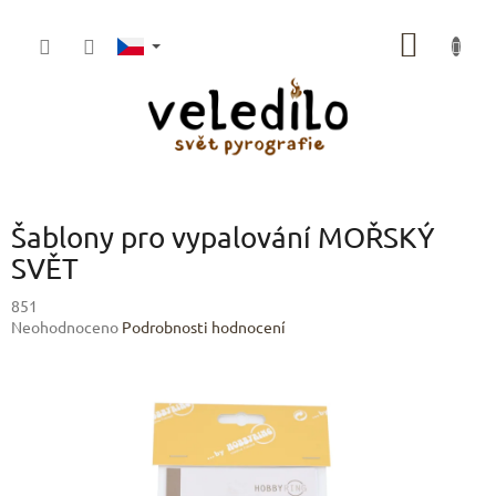
Přejít
na
NÁKUP
obsah
KOŠÍK
Šablony pro vypalování MOŘSKÝ
SVĚT
851
Průměrné
Neohodnoceno
Podrobnosti hodnocení
hodnocení
produktu
je
0,0
z
5
hvězdiček.