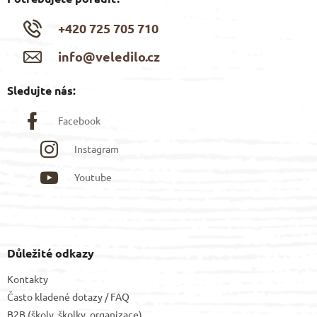
+420 725 705 710
info@veledilo.cz
Sledujte nás:
Facebook
Instagram
Youtube
Důležité odkazy
Kontakty
Často kladené dotazy / FAQ
B2B (školy, školky, organizace)