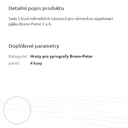
Detailní popis produktu
Sada 5 kusů náhradních nástavců pro německou
vypalovací
pájku
Brenn-Peter 3 a 4.
Doplňkové parametry
Kategorie
:
Hroty pro pyrografy Brenn-Peter
počet
:
4 kusy
Z
á
p
a
t
í