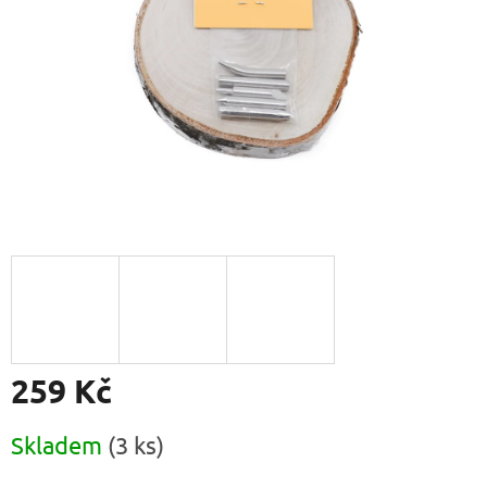
259 Kč
Měrná
Skladem
(3 ks)
cena: