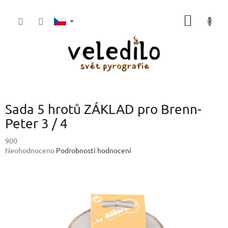
Přejít
na
NÁKUP
obsah
KOŠÍK
Sada 5 hrotů ZÁKLAD pro Brenn-
Peter 3 / 4
900
Průměrné
Neohodnoceno
Podrobnosti hodnocení
hodnocení
produktu
je
0,0
z
5
hvězdiček.