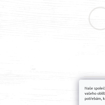
a
t
í
Možnos
Naše společ
dopravy
vašeho oblí
potřebám, k