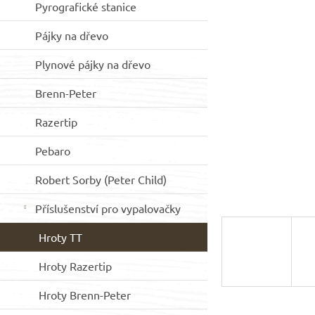
Pyrografické stanice
hvězdiček.
p
a
Pájky na dřevo
n
e
Plynové pájky na dřevo
l
Brenn-Peter
Razertip
Pebaro
Robert Sorby (Peter Child)
Příslušenství pro vypalovačky
Hroty TT
Hroty Razertip
Hroty Brenn-Peter