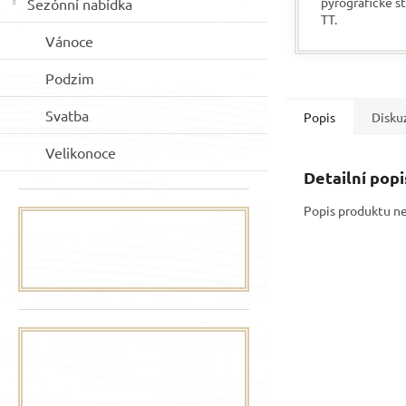
pyrografické s
Sezónní nabídka
TT.
Vánoce
Podzim
Svatba
Popis
Disku
Velikonoce
Detailní pop
Popis produktu n