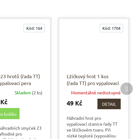
Kód:
164
Kód:
1704
23 hrotů (řada TT)
Lžičkový hrot 1 kus
ypalovací pera
(řada TT) pro vypalovací
Další
pera
prod
Skladem
(2 ks)
Momentálně nedostupné
ěrné
cení
 Kč
49 Kč
DETAIL
ktu
o košíku
Náhradní hrot pro
vypalovací stanice řady TT
náhradních smyček 23
ve lžičkovém tvaru. Při
 Vhodné pro
iček.
nízké teplotě (vypouklou