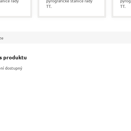
tanice řady
pyrografické stanice řady
pyrog
TT.
TT.
ze
is produktu
ení dostupný