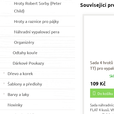
Hroty Robert Sorby (Peter
Související p
Child)
Hroty a raznice pro pájky
Náhradní vypalovací pera
Organizéry
Odtahy kouře
Sada 4 hrotů
Dárkové Poukazy
TT) pro vypal
Dřevo a korek
Sk
109 Kč
Šablony a předlohy
Do košíku
Barvy a laky
Novinky
Sada náhradní
FLAT 4 kusů. V