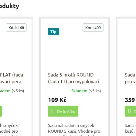
rodukty
Kód:
168
Kód:
409
Tip
 FLAT (řada
Sada 5 hrotů ROUND
Sada 
ovací pera
(řada TT) pro vypalovací
pro v
pera
ladem
(>5 ks)
Skladem
(>5 ks)
Prům
hodno
109 Kč
359
produ
je
Do košíku
D
5,0
z
ch smyček
Sada náhradních smyček
Sada 
5
hodné pro
ROUND 5 kusů. Vhodné pro
kusů.
hvězd