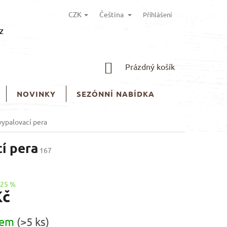
CZK
Čeština
Přihlášení
z
NÁKUPNÍ
Prázdný košík
KOŠÍK
NOVINKY
SEZÓNNÍ NABÍDKA
vypalovací pera
í pera
167
–25 %
Kč
dem
(>5 ks)