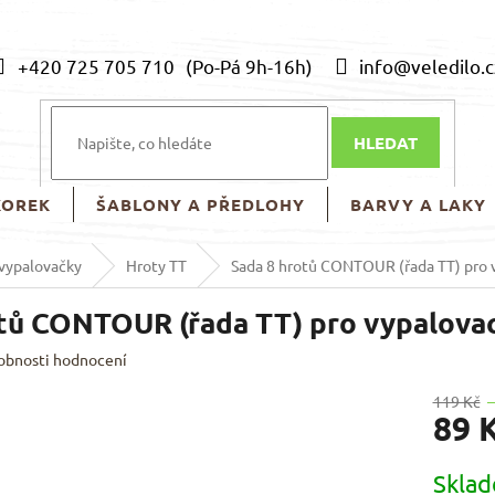
+420 725 705 710
info@veledilo.c
HLEDAT
KOREK
ŠABLONY A PŘEDLOHY
BARVY A LAKY
 vypalovačky
Hroty TT
Sada 8 hrotů CONTOUR (řada TT) pro 
tů CONTOUR (řada TT) pro vypalovac
obnosti hodnocení
119 Kč
89 
Měrná
Skla
cena: