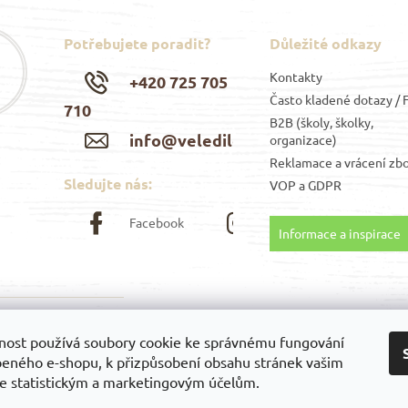
Potřebujete poradit?
Důležité odkazy
Kontakty
+420 725 705
Často kladené dotazy /
710
B2B (školy, školky,
info@veledilo.cz
organizace)
Reklamace a vrácení zbo
Sledujte nás:
VOP
a
GDPR
Facebook
Instagram
Informace a inspirace
ti
Možnosti
nost používá soubory cookie ke správnému fungování
:
platby:
beného e-shopu, k přizpůsobení obsahu stránek vašim
e statistickým a marketingovým účelům.