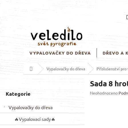
Přejít
na
obsah
VYPALOVAČKY DO DŘEVA
DŘEVO A 
Domů
Vypalovačky do dřeva
Příslušenství pro
P
Sada 8 hro
o
s
Přeskočit
Průměrné
Kategorie
Neohodnoceno
Podr
t
hodnocení
kategorie
r
produktu
Vypalovačky do dřeva
a
je
n
0,0
🔥Vypalovací sady🔥
z
n
5
í