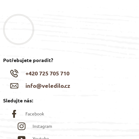
á
p
a
t
í
Potřebujete poradit?
+420 725 705 710
info@veledilo.cz
Sledujte nás:
Facebook
Instagram
Youtube