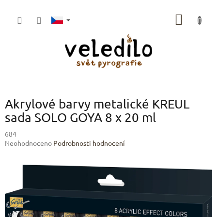
Přejít
na
NÁKUP
obsah
KOŠÍK
Akrylové barvy metalické KREUL
sada SOLO GOYA 8 x 20 ml
684
Průměrné
Neohodnoceno
Podrobnosti hodnocení
hodnocení
produktu
je
0,0
z
5
hvězdiček.