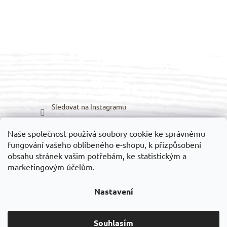
Sledovat na Instagramu
Naše společnost používá soubory cookie ke správnému
Možnosti dopravy:
Možnosti platby:
fungování vašeho oblíbeného e-shopu, k přizpůsobení
obsahu stránek vašim potřebám, ke statistickým a
marketingovým účelům.
Nastavení
Vytvořil Shoptet
Souhlasím
Copyright 2026
VELEDILO.cz
. Všechna práva vyhrazena.