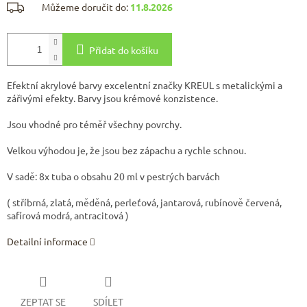
Můžeme doručit do:
11.8.2026
Přidat do košíku
Efektní akrylové barvy excelentní značky KREUL s metalickými a
zářivými efekty. Barvy jsou krémové konzistence.
Jsou vhodné pro téměř všechny povrchy.
Velkou výhodou je, že jsou bez zápachu a rychle schnou.
V sadě: 8x tuba o obsahu 20 ml v pestrých barvách
( stříbrná, zlatá, měděná, perleťová, jantarová, rubínově červená,
safírová modrá, antracitová )
Detailní informace
ZEPTAT SE
SDÍLET