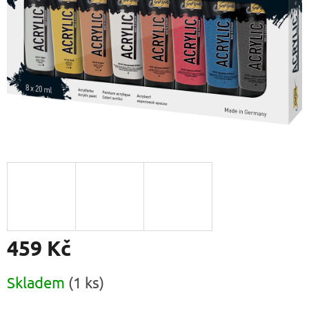
459 Kč
Měrná
Skladem
(1 ks)
cena: