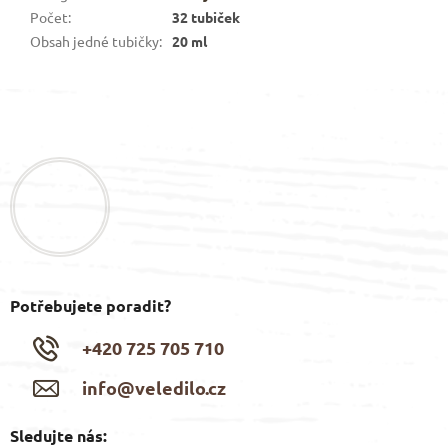
Počet
:
32 tubiček
Obsah jedné tubičky
:
20 ml
Z
á
p
a
t
í
Potřebujete poradit?
+420 725 705 710
info@veledilo.cz
Sledujte nás: