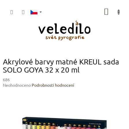
Přejít
na
NÁKUP
obsah
KOŠÍK
Akrylové barvy matné KREUL sada
SOLO GOYA 32 x 20 ml
686
Průměrné
Neohodnoceno
Podrobnosti hodnocení
hodnocení
produktu
je
0,0
z
5
hvězdiček.