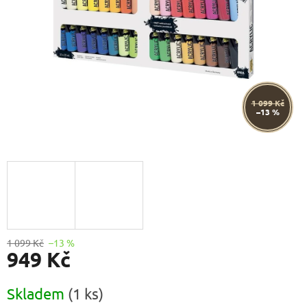
1 099 Kč
–13 %
1 099 Kč
–13 %
949 Kč
Měrná
Skladem
(1 ks)
cena: