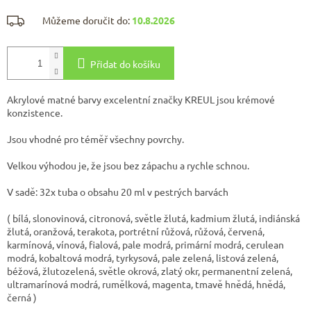
Můžeme doručit do:
10.8.2026
Přidat do košíku
Akrylové matné barvy excelentní značky KREUL jsou krémové
konzistence.
Jsou vhodné pro téměř všechny povrchy.
Velkou výhodou je, že jsou bez zápachu a rychle schnou.
V sadě: 32x tuba o obsahu 20 ml v pestrých barvách
( bílá, slonovinová, citronová, světle žlutá, kadmium žlutá, indiánská
žlutá, oranžová, terakota, portrétní růžová, růžová, červená,
karmínová, vínová, fialová, pale modrá, primární modrá, cerulean
modrá, kobaltová modrá, tyrkysová, pale zelená, listová zelená,
béžová, žlutozelená, světle okrová, zlatý okr, permanentní zelená,
ultramarínová modrá, rumělková, magenta, tmavě hnědá, hnědá,
černá )