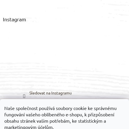
Instagram
Sledovat na Instagramu
Naše společnost používá soubory cookie ke správnému
Možnosti dopravy:
Možnosti platby:
fungování vašeho oblíbeného e-shopu, k přizpůsobení
obsahu stránek vašim potřebám, ke statistickým a
marketingovým účelům.