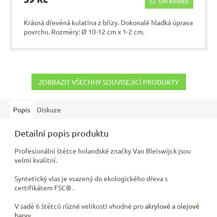
Do košíku
Krásná dřevěná kulatina z břízy. Dokonalé hladká úprava
povrchu. Rozměry: Ø 10-12 cm x 1-2 cm.
ZOBRAZIT VŠECHNY SOUVISEJÍCÍ PRODUKTY
Popis
Diskuze
Detailní popis produktu
Profesionální štětce holandské značky Van Bleiswijck jsou
velmi kvalitní.
Syntetický vlas je vsazený do ekologického dřeva s
certifikátem FSC® .
V sadě 6 štětců různé velikosti vhodné pro
akrylové a olejové
barvy
.