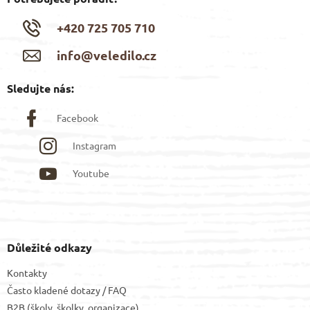
+420 725 705 710
info@veledilo.cz
Sledujte nás:
Facebook
Instagram
Youtube
Důležité odkazy
Kontakty
Často kladené dotazy / FAQ
B2B (školy, školky, organizace)