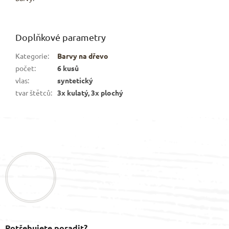
Doplňkové parametry
Kategorie
:
Barvy na dřevo
počet
:
6 kusů
vlas
:
syntetický
tvar štětců
:
3x kulatý, 3x plochý
Z
á
p
a
t
í
Potřebujete poradit?