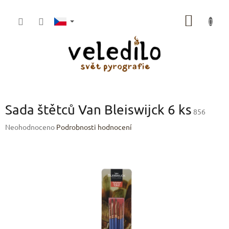
Přejít
na
NÁKUP
obsah
KOŠÍK
Sada štětců Van Bleiswijck 6 ks
856
Průměrné
Neohodnoceno
Podrobnosti hodnocení
hodnocení
produktu
je
0,0
z
5
hvězdiček.