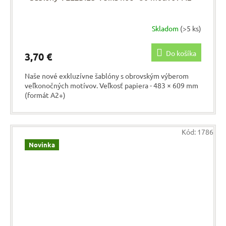
Skladom
(>5 ks)
Do košíka
3,70 €
Naše nové exkluzívne šablóny s obrovským výberom
veľkonočných motívov. Veľkosť papiera - 483 × 609 mm
(formát A2+)
Kód:
1786
Novinka