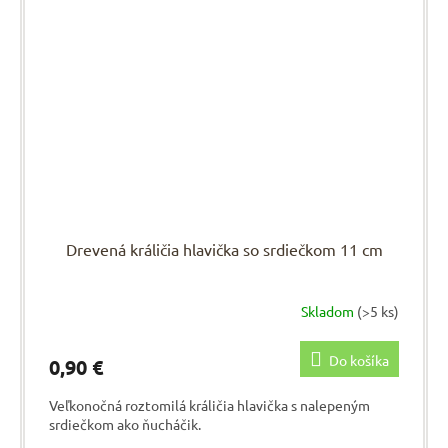
Drevená králičia hlavička so srdiečkom 11 cm
Skladom
(>5 ks)
Do košíka
0,90 €
Veľkonočná roztomilá králičia hlavička s nalepeným
srdiečkom ako ňucháčik.