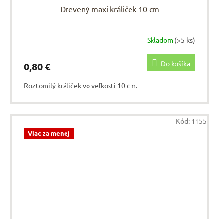
Drevený maxi králiček 10 cm
Skladom
(>5 ks)
Do košíka
0,80 €
Roztomilý králiček vo veľkosti 10 cm.
Kód:
1155
Viac za menej