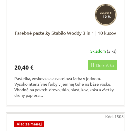
22,90 €
–10 %
Farebné pastelky Stabilo Woddy 3 in 1 | 10 kusov
Skladom
(2 ks)
Do košíka
20,40 €
Pastelka, voskovka a akvarelová farba v jednom.
Vysokointenzívne farby v jemnej tuhe na báze vosku.
Vhodné na povrch: drevo, sklo, plast, kov, koža a všetky
druhy papiera....
Kód:
1508
Viac za menej