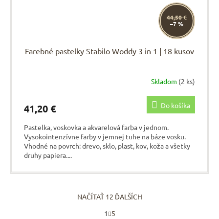
44,50 €
–7 %
Farebné pastelky Stabilo Woddy 3 in 1 | 18 kusov
Skladom
(2 ks)
Do košíka
41,20 €
Pastelka, voskovka a akvarelová farba v jednom.
Vysokointenzívne farby v jemnej tuhe na báze vosku.
Vhodné na povrch: drevo, sklo, plast, kov, koža a všetky
druhy papiera....
NAČÍTAŤ 12 ĎALŠÍCH
S
1
5
t