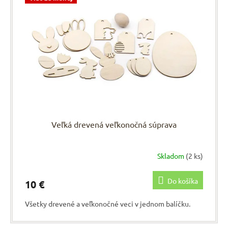
s
r
p
o
r
d
o
u
d
k
u
t
k
o
t
v
o
v
Veľká drevená veľkonočná súprava
Skladom
(2 ks)
Do košíka
10 €
Všetky drevené a veľkonočné veci v jednom balíčku.