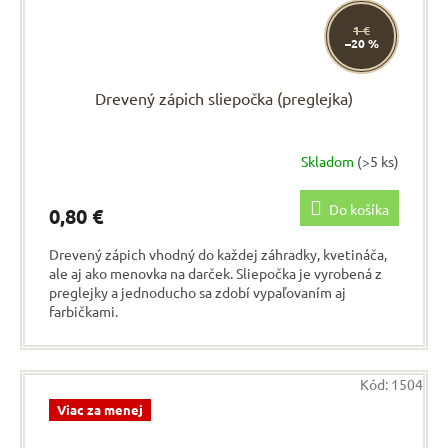
1 €
–20 %
Drevený zápich sliepočka (preglejka)
Skladom
(>5 ks)
Do košíka
0,80 €
Drevený zápich vhodný do každej záhradky, kvetináča,
ale aj ako menovka na darček. Sliepočka je vyrobená z
preglejky a jednoducho sa zdobí vypaľovaním aj
farbičkami.
Kód:
1504
Viac za menej