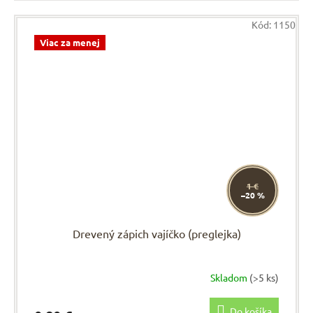
Kód:
1150
Viac za menej
1 €
–20 %
Drevený zápich vajíčko (preglejka)
Skladom
(>5 ks)
Do košíka