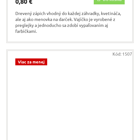
0,80 €
Drevený zápich vhodný do každej záhradky, kvetináča,
ale aj ako menovka na darček. Vajíčko je vyrobené z
preglejky a jednoducho sa zdobí vypaľovaním aj
farbičkami.
Kód:
1507
Viac za menej