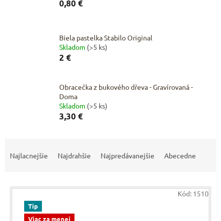
0,80 €
Biela pastelka Stabilo Original
Skladom
(>5 ks)
2 €
Obracečka z bukového dřeva - Gravírovaná -
Doma
Skladom
(>5 ks)
3,30 €
R
a
Najlacnejšie
Najdrahšie
Najpredávanejšie
Abecedne
d
e
V
n
Kód:
1510
ý
i
p
Tip
e
i
p
Viac za menej