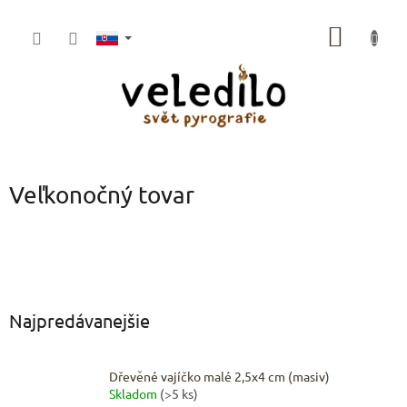
Prejsť
na
NÁKU
obsah
KOŠÍK
Veľkonočný tovar
Najpredávanejšie
Dřevěné vajíčko malé 2,5x4 cm (masiv)
Skladom
(>5 ks)