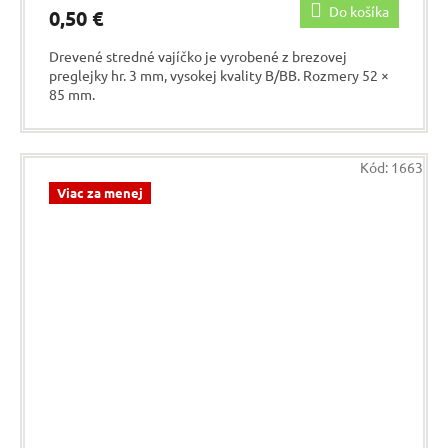
Do košíka
0,50 €
Drevené stredné vajíčko je vyrobené z brezovej
preglejky hr. 3 mm, vysokej kvality B/BB. Rozmery 52 ×
85 mm.
Kód:
1663
Viac za menej