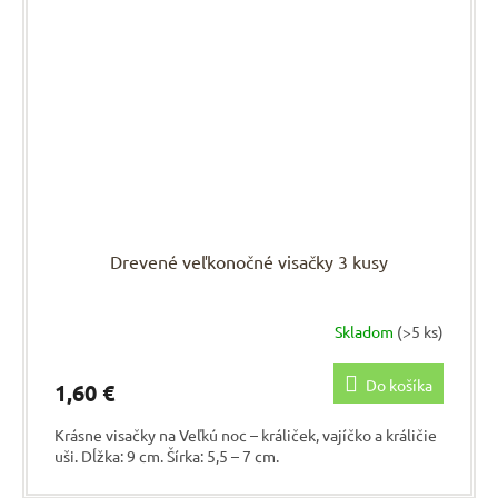
Drevené veľkonočné visačky 3 kusy
Skladom
(>5 ks)
Do košíka
1,60 €
Krásne visačky na Veľkú noc – králiček, vajíčko a králičie
uši. Dĺžka: 9 cm. Šírka: 5,5 – 7 cm.