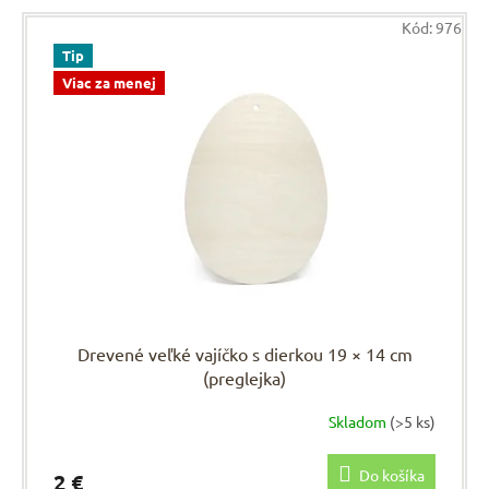
Kód:
976
Tip
Viac za menej
Drevené veľké vajíčko s dierkou 19 × 14 cm
(preglejka)
Skladom
(>5 ks)
Do košíka
2 €