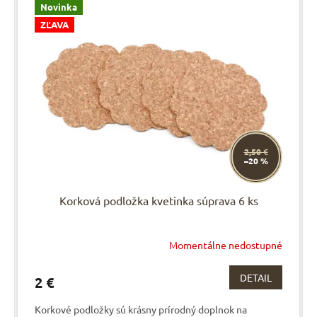
p
Novinka
e
i
p
ZĽAVA
s
r
p
o
r
d
o
u
d
k
u
t
k
o
t
v
2,50 €
–20 %
o
v
Korková podložka kvetinka súprava 6 ks
Momentálne nedostupné
DETAIL
2 €
Korkové podložky sú krásny prírodný doplnok na