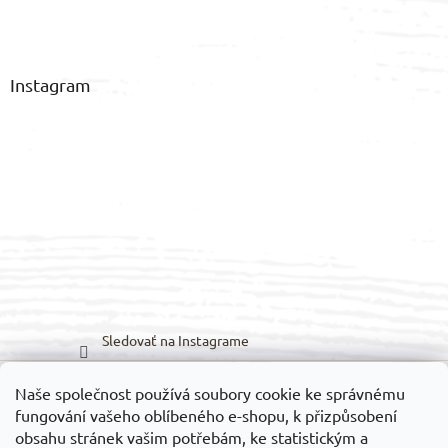
Instagram
Sledovať na Instagrame
Naše společnost používá soubory cookie ke správnému
Možnosti prepravy:
Možnosti platieb:
fungování vašeho oblíbeného e-shopu, k přizpůsobení
obsahu stránek vašim potřebám, ke statistickým a