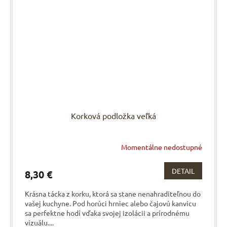
Korková podložka veľká
Momentálne nedostupné
DETAIL
8,30 €
Krásna tácka z korku, ktorá sa stane nenahraditeľnou do
vašej kuchyne. Pod horúci hrniec alebo čajovú kanvicu
sa perfektne hodí vďaka svojej izolácii a prírodnému
vizuálu....