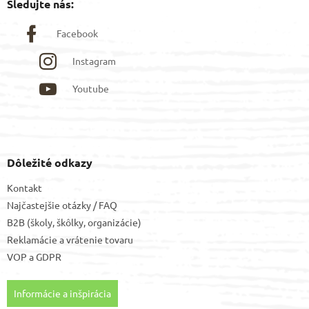
Sledujte nás:
Facebook
Instagram
Youtube
Dôležité odkazy
Kontakt
Najčastejšie otázky / FAQ
B2B (školy, škôlky, organizácie)
Reklamácie a vrátenie tovaru
VOP
a
GDPR
Informácie a inšpirácia