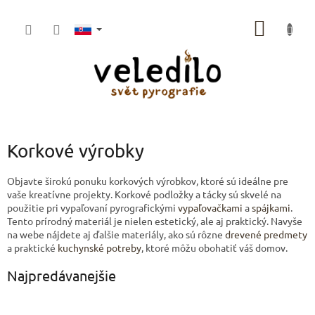
Prejsť
na
NÁKU
obsah
KOŠÍK
Korkové výrobky
Objavte širokú ponuku korkových výrobkov, ktoré sú ideálne pre
vaše kreatívne projekty. Korkové podložky a tácky sú skvelé na
použitie pri vypaľovaní pyrografickými
vypaľovačkami
a
spájkami
.
Tento prírodný materiál je nielen estetický, ale aj praktický. Navyše
na webe nájdete aj ďalšie materiály, ako sú rôzne
drevené predmety
a praktické
kuchynské potreby
, ktoré môžu obohatiť váš domov.
Najpredávanejšie