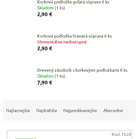
Korková podložka guľatá súprava 6 ks
Skladom
(1 ks)
2,90 €
Korková podložka hranatá súprava 6 ks
Momentálne nedostupné
2,90 €
Drevený zásobník s korkovými podložkami 6 ks
Skladom
(1 ks)
7,90 €
R
a
Najlacnejšie
Najdrahšie
Najpredávanejšie
Abecedne
d
e
V
n
Kód:
1628
ý
i