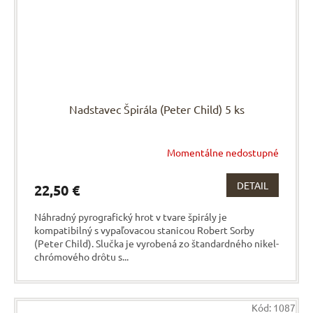
Nadstavec Špirála (Peter Child) 5 ks
Momentálne nedostupné
DETAIL
22,50 €
Náhradný pyrografický hrot v tvare špirály je
kompatibilný s vypaľovacou stanicou Robert Sorby
(Peter Child). Slučka je vyrobená zo štandardného nikel-
chrómového drôtu s...
Kód:
1087