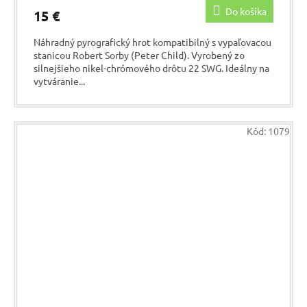
Do košíka
15 €
Náhradný pyrografický hrot kompatibilný s vypaľovacou
stanicou Robert Sorby (Peter Child). Vyrobený zo
silnejšieho nikel-chrómového drôtu 22 SWG. Ideálny na
vytváranie...
Kód:
1079