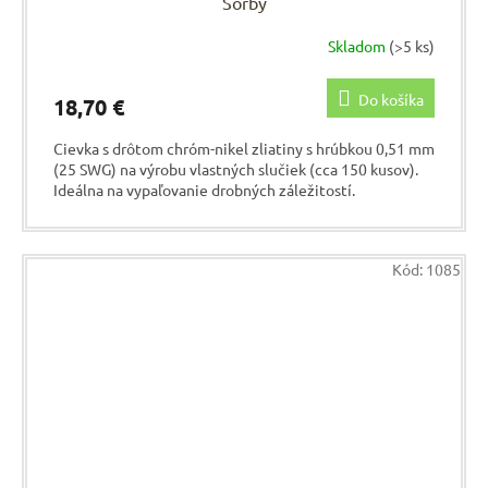
Sorby
Skladom
(>5 ks)
Do košíka
18,70 €
Cievka s drôtom chróm-nikel zliatiny s hrúbkou 0,51 mm
(25 SWG) na výrobu vlastných slučiek (cca 150 kusov).
Ideálna na vypaľovanie drobných záležitostí.
Kód:
1085