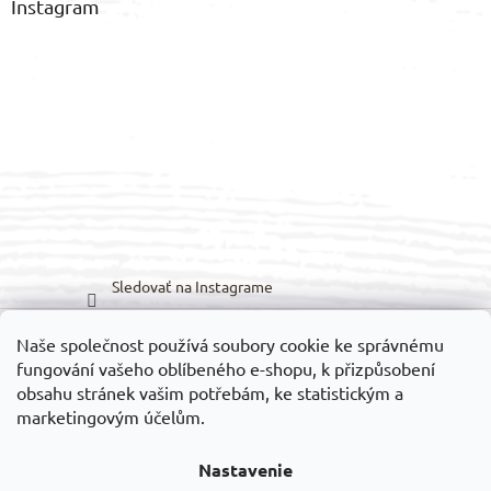
Instagram
Sledovať na Instagrame
Naše společnost používá soubory cookie ke správnému
Možnosti prepravy:
Možnosti platieb:
fungování vašeho oblíbeného e-shopu, k přizpůsobení
obsahu stránek vašim potřebám, ke statistickým a
marketingovým účelům.
Nastavenie
Vytvoril Shoptet