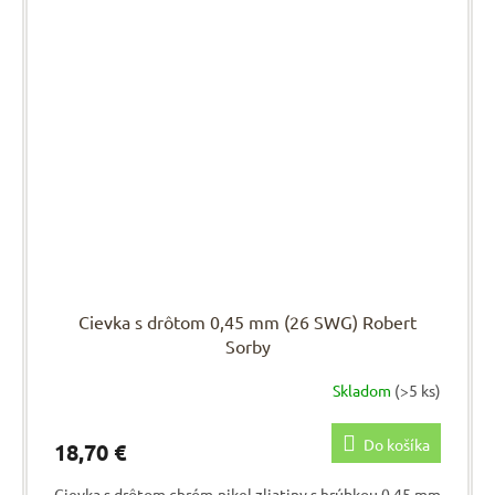
Cievka s drôtom 0,45 mm (26 SWG) Robert
Sorby
Skladom
(>5 ks)
Do košíka
18,70 €
Cievka s drôtom chróm-nikel zliatiny s hrúbkou 0,45 mm