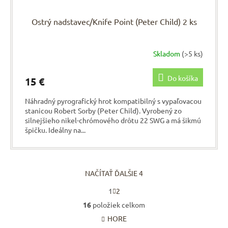
Ostrý nadstavec/Knife Point (Peter Child) 2 ks
Skladom
(>5 ks)
Do košíka
15 €
Náhradný pyrografický hrot kompatibilný s vypaľovacou
stanicou Robert Sorby (Peter Child). Vyrobený zo
silnejšieho nikel-chrómového drôtu 22 SWG a má šikmú
špičku. Ideálny na...
NAČÍTAŤ ĎALŠIE 4
S
1
2
t
O
r
16
položiek celkom
v
á
HORE
l
n