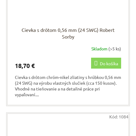
Cievka s drôtom 0,56 mm (24 SWG) Robert
Sorby
Skladom
(>5 ks)
Do košíka
18,70 €
Cievka s drôtom chróm-nikel zliatiny s hrúbkou 0,56 mm
(24 SWG) na výrobu vlastných slučiek (cca 150 kusov).
Vhodné na tieňovanie a na detailné práce pri
vypaľovaní....
Kód:
1084