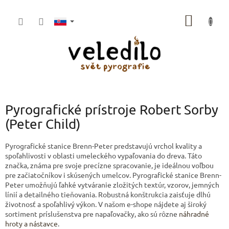
Prejsť
na
NÁKU
obsah
KOŠÍK
Pyrografické prístroje Robert Sorby
(Peter Child)
Pyrografické stanice Brenn-Peter predstavujú vrchol kvality a
spoľahlivosti v oblasti umeleckého vypaľovania do dreva. Táto
značka, známa pre svoje precízne spracovanie, je ideálnou voľbou
pre začiatočníkov i skúsených umelcov. Pyrografické stanice Brenn-
Peter umožňujú ľahké vytváranie zložitých textúr, vzorov, jemných
línií a detailného tieňovania. Robustná konštrukcia zaisťuje dlhú
životnosť a spoľahlivý výkon. V našom e-shope nájdete aj široký
sortiment príslušenstva pre napaľovačky, ako sú rôzne
náhradné
hroty a nástavce
.