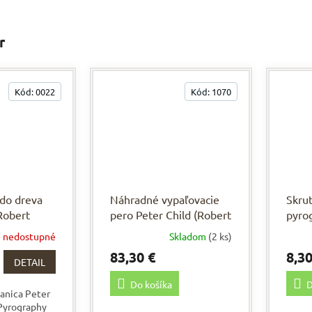
r
Kód:
0022
Kód:
1070
do dreva
Náhradné vypaľovacie
Skrut
Robert
pero Peter Child (Robert
pyrog
Sorby)
Child
 nedostupné
Skladom
(2 ks)
83,30 €
8,30
DETAIL
Do košíka
D
tanica Peter
 Pyrography