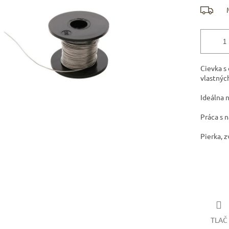
Cievka s
vlastných
Ideálna 
Práca s 
Pierka, 
TLAČ