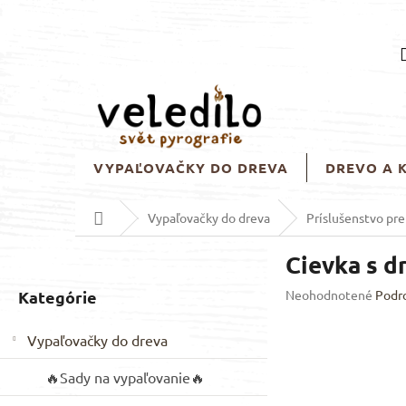
Prejsť
na
obsah
VYPAĽOVAČKY DO DREVA
DREVO A 
Domov
Vypaľovačky do dreva
Príslušenstvo pr
B
Cievka s d
o
č
Preskočiť
Priemerné
Kategórie
Neohodnotené
Podr
n
hodnotenie
kategórie
ý
produktu
Vypaľovačky do dreva
p
je
a
0,0
🔥Sady na vypaľovanie🔥
z
n
5
e