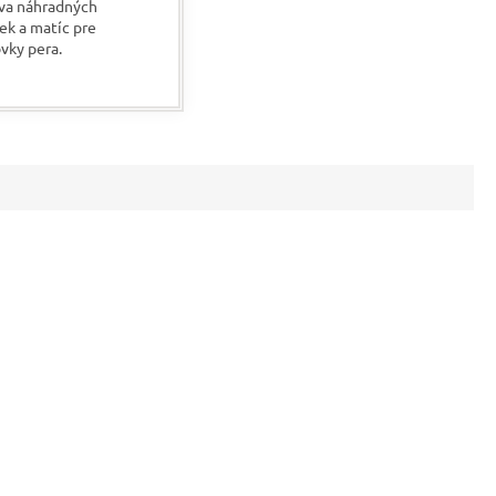
va náhradných
ek a matíc pre
vky pera.