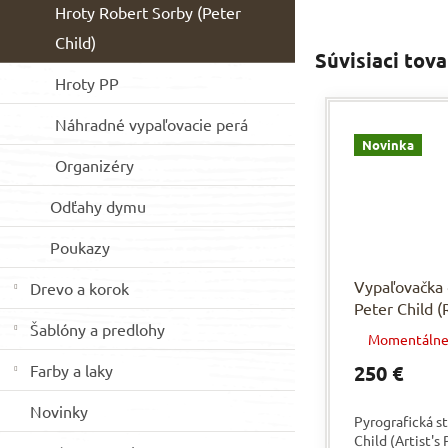
Hroty Robert Sorby (Peter
Child)
Súvisiaci tova
Hroty PP
Náhradné vypaľovacie perá
Novinka
Organizéry
Odťahy dymu
Poukazy
Vypaľovačka 
Drevo a korok
Peter Child (
Šablóny a predlohy
Sorby)
Momentálne
Farby a laky
250 €
Novinky
Pyrografická s
Child (Artist's