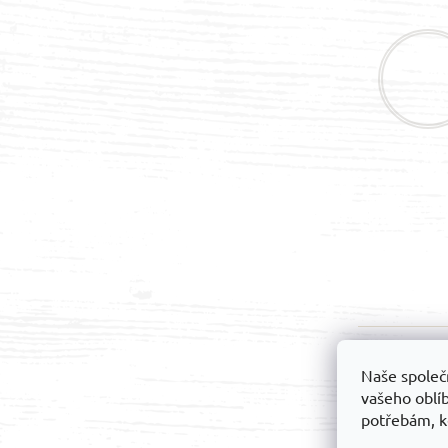
ä
t
i
e
Možnos
Naše společ
preprav
vašeho oblí
potřebám, k