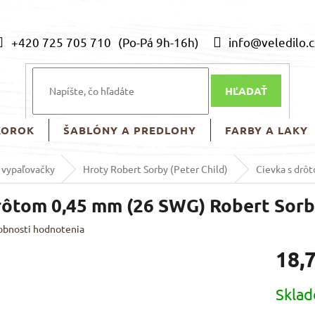
+420 725 705 710
info@veledilo.c
HĽADAŤ
KOROK
ŠABLÓNY A PREDLOHY
FARBY A LAKY
e vypaľovačky
Hroty Robert Sorby (Peter Child)
Cievka s drô
rôtom 0,45 mm (26 SWG) Robert Sor
obnosti hodnotenia
18,
Jednotk
Skla
cena: