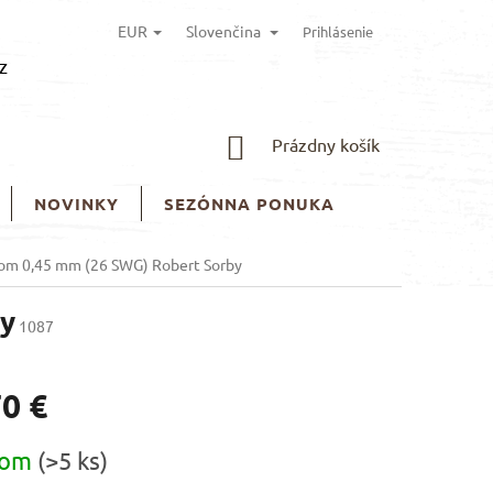
EUR
Slovenčina
Prihlásenie
z
NÁKUPNÝ
Prázdny košík
KOŠÍK
NOVINKY
SEZÓNNA PONUKA
tom 0,45 mm (26 SWG) Robert Sorby
by
1087
70 €
ová
dom
(>5 ks)