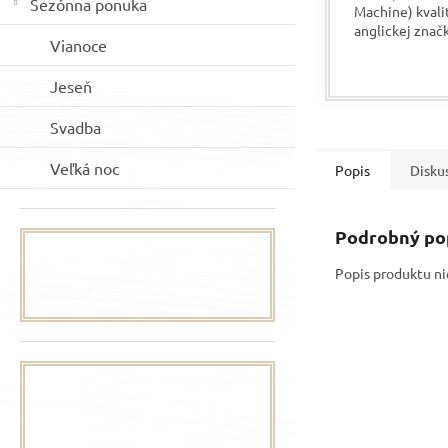
Sezónna ponuka
Machine) kvali
anglickej znač
Vianoce
Sorby je vysok
profesionálny p
Jeseň
obľúbený medz
profesionálmi a
Svadba
Veľká noc
Popis
Disku
Podrobný po
Popis produktu ni