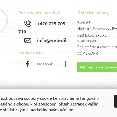
Potrebujete poradiť?
Dôležité odkazy
Kontakt
+420 725 705
Najčastejšie otázky / F
710
B2B (školy, škôlky,
info@veledilo.cz
organizácie)
Reklamácie a vrátenie t
Sledujte nás:
VOP
a
GDPR
Facebook
Instagram
Informácie a inšpirácia
ti
Možnosti
nost používá soubory cookie ke správnému fungování
y:
platieb:
beného e-shopu, k přizpůsobení obsahu stránek vašim
e statistickým a marketingovým účelům.