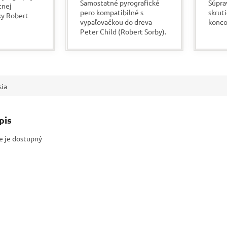
Samostatné pyrografické
Súpra
tnej
pero kompatibilné s
skruti
ky Robert
vypaľovačkou do dreva
konco
o
Peter Child (Robert Sorby).
rístroj
Mimoriadne tesná
i
vzdialenosť medzi špičkou
...
a úchopom (32 mm). Drží sa
tak...
sia
pis
e je dostupný