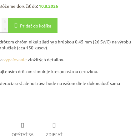
Môžeme doručiť do:
10.8.2026
Pridať do košíka
 drôtom chróm-nikel zliatiny s hrúbkou 0,45 mm (26 SWG) na výrobu
 slučiek (cca 150 kusov).
na
vypaľovanie
zložitých detailov.
najtenším drôtom simuluje kresbu ostrou ceruzkou.
zvieracia srsť alebo tráva bude na vašom diele dokonalosť sama
OPÝTAŤ SA
ZDIEĽAŤ