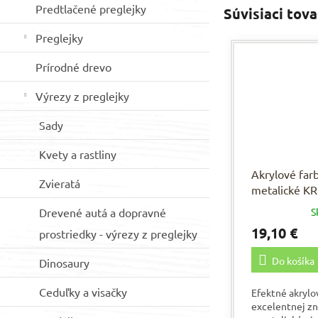
Predtlačené preglejky
Súvisiaci tova
Preglejky
Prírodné drevo
Výrezy z preglejky
Sady
Kvety a rastliny
Akrylové far
Zvieratá
metalické K
súprava SOL
Drevené autá a dopravné
S
20 ml
19,10 €
prostriedky - výrezy z preglejky
Do košíka
Dinosaury
Ceduľky a visačky
Efektné akrylo
excelentnej z