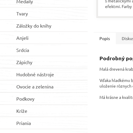
s metalickými 
Medaily
efektmi. Farby
konzistencie. 
Tvary
takmer všetky 
Veľkou výhodou 
Záložky do knihy
Anjeli
Popis
Disku
Srdcia
Podrobný po
Zápichy
Malá drevená krab
Hudobné nástroje
Vďaka hladkému br
uloženie rôznych 
Ovocie a zelenina
Má krásne a kvalit
Podkovy
Kríže
Priania