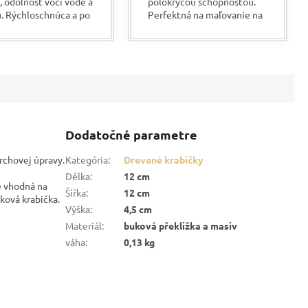
, odolnosť voči vode a
polokrycou schopnosťou.
u. Rýchloschnúca a po
Perfektná na maľovanie na
utí lesklá stopa.
drevo. Na nasiakavom
é do interiéru aj
povrchu je vodoodolná.
éru.
Vyniká vysokou
intenzitou...
Dodatočné parametre
rchovej úpravy.
Kategória
:
Drevené krabičky
Délka
:
12 cm
e vhodná na
Šířka
:
12 cm
ková krabička.
Výška
:
4,5 cm
Materiál
:
buková překližka a masiv
váha
:
0,13 kg