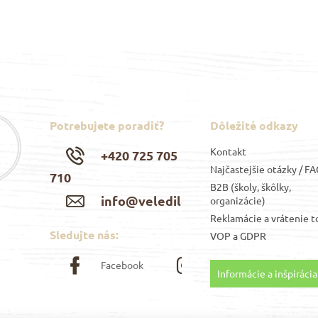
Potrebujete poradiť?
Dôležité odkazy
Kontakt
+420 725 705
Najčastejšie otázky / F
710
B2B (školy, škôlky,
info@veledilo.cz
organizácie)
Reklamácie a vrátenie t
Sledujte nás:
VOP
a
GDPR
Facebook
Instagram
Informácie a inšpirácia