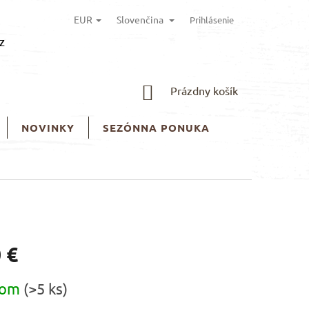
EUR
Slovenčina
Prihlásenie
z
NÁKUPNÝ
Prázdny košík
KOŠÍK
NOVINKY
SEZÓNNA PONUKA
 €
ová
dom
(>5 ks)