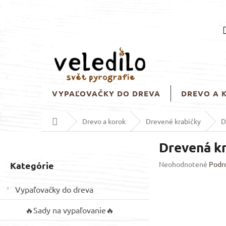
Prejsť
na
obsah
VYPAĽOVAČKY DO DREVA
DREVO A 
Domov
Drevo a korok
Drevené krabičky
D
B
Drevená kr
o
č
Preskočiť
Priemerné
Kategórie
Neohodnotené
Podr
n
hodnotenie
kategórie
ý
produktu
Vypaľovačky do dreva
p
je
a
0,0
🔥Sady na vypaľovanie🔥
z
n
5
e