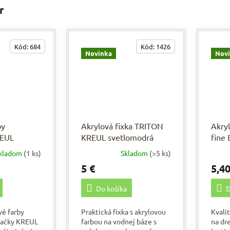
r
Kód:
684
Kód:
1426
Novinka
Nov
by
Akrylová fixka TRITON
Akry
REUL
KREUL svetlomodrá
fine 
O GOYA 8 ×
kladom
(1 ks)
Skladom
(>5 ks)
5 €
5,40
Do košíka
D
vé farby
Praktická fixka s akrylovou
Kvali
načky KREUL
farbou na vodnej báze s
na dr