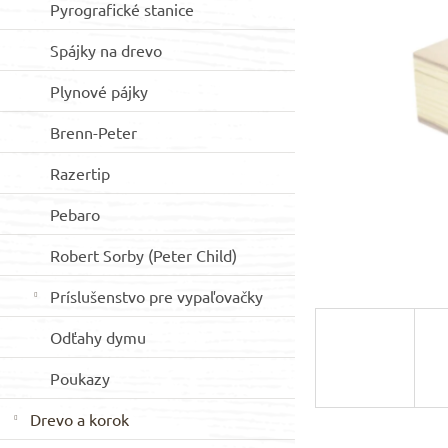
Pyrografické stanice
hviezdičiek.
l
Spájky na drevo
Plynové pájky
Brenn-Peter
Razertip
Pebaro
Robert Sorby (Peter Child)
Príslušenstvo pre vypaľovačky
Odťahy dymu
Poukazy
Drevo a korok