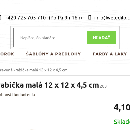
+420 725 705 710
info@veledilo.c
HĽADAŤ
KOROK
ŠABLÓNY A PREDLOHY
FARBY A LAKY
revená krabička malá 12 x 12 x 4,5 cm
abička malá 12 x 12 x 4,5 cm
283
obnosti hodnotenia
4,10
Jednotk
Skla
cena: