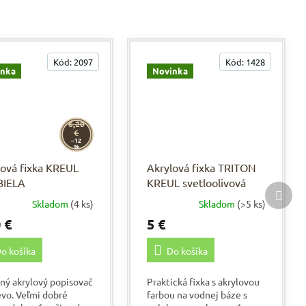
Kód:
2097
Kód:
1428
inka
Novinka
6,20
€
–12
%
lová fixka KREUL
Akrylová fixka TRITON
BIELA
KREUL svetloolivová
Ďalší
prod
Skladom
(4 ks)
Skladom
(>5 ks)
 €
5 €
o košíka
Do košíka
tný akrylový popisovač
Praktická fixka s akrylovou
evo. Veľmi dobré
farbou na vodnej báze s