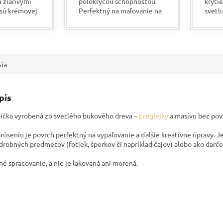
a žiarivými
polokrycou schopnosťou.
krytie
 sú krémovej
Perfektný na maľovanie na
svetl
Sú vhodné na
drevo. Na nasiakavom
zaschn
povrchy.
povrchu je vodoodolný.
Vhodn
je, že sú...
Vyniká vysokou
exteri
intenzitou...
sia
pis
ička vyrobená zo svetlého bukového dreva –
preglejky
a masívu bez pov
úseniu je povrch perfektný na vypaľovanie a ďalšie kreatívne úpravy. J
drobných predmetov (fotiek, šperkov či napríklad čajov) alebo ako darče
né spracovanie, a nie je lakovaná ani morená.