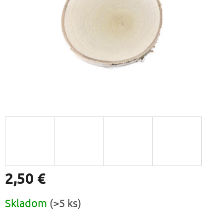
2,50 €
Jednotková
Skladom
(>5 ks)
cena: