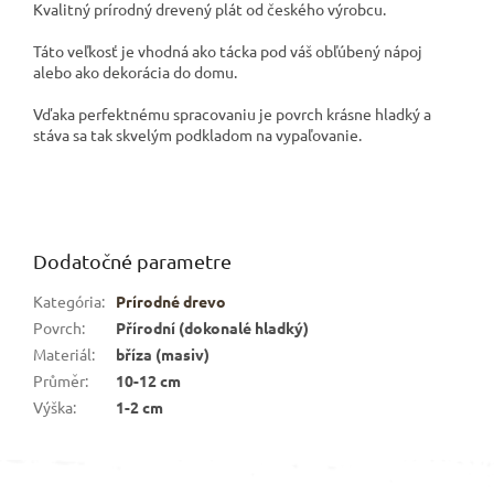
Kvalitný prírodný drevený plát od českého výrobcu.
Táto veľkosť je vhodná ako tácka pod váš obľúbený nápoj
alebo ako dekorácia do domu.
Vďaka perfektnému spracovaniu je povrch krásne hladký a
stáva sa tak skvelým podkladom na vypaľovanie.
Dodatočné parametre
Kategória
:
Prírodné drevo
Povrch
:
Přírodní (dokonalé hladký)
Materiál
:
bříza (masiv)
Průměr
:
10-12 cm
Výška
:
1-2 cm
Z