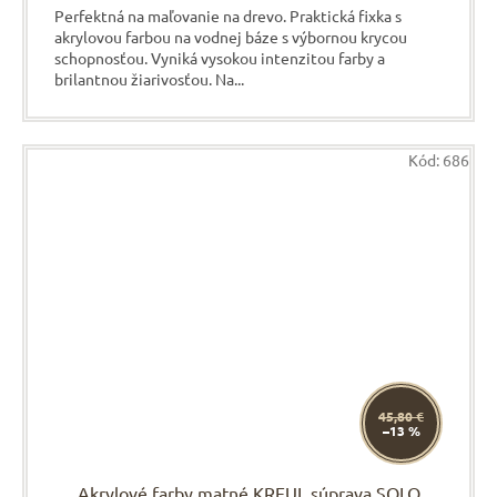
Perfektná na maľovanie na drevo. Praktická fixka s
akrylovou farbou na vodnej báze s výbornou krycou
schopnosťou. Vyniká vysokou intenzitou farby a
brilantnou žiarivosťou. Na...
Kód:
686
45,80 €
–13 %
Akrylové farby matné KREUL súprava SOLO