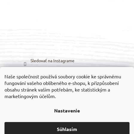
Sledovať na Instagrame
Naše společnost používá soubory cookie ke správnému
Možnosti prepravy:
Možnosti platieb:
fungování vašeho oblíbeného e-shopu, k přizpůsobení
obsahu stránek vašim potřebám, ke statistickým a
marketingovým účelům.
Nastavenie
Vytvoril Shoptet
Súhlasím
Copyright 2026
VELEDILO.cz
. Všetky práva vyhradené.