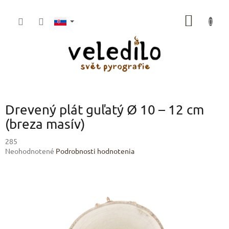
Prejsť
na
NÁKU
obsah
KOŠÍK
Drevený plát guľatý Ø 10 – 12 cm
(breza masív)
285
Priemerné
Neohodnotené
Podrobnosti hodnotenia
hodnotenie
produktu
je
0,0
z
5
hviezdičiek.