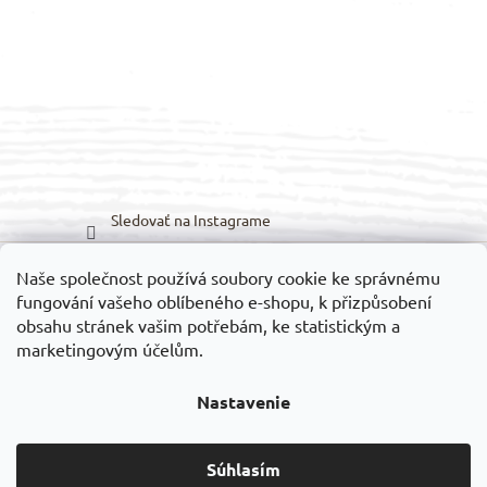
Sledovať na Instagrame
Naše společnost používá soubory cookie ke správnému
Možnosti prepravy:
Možnosti platieb:
fungování vašeho oblíbeného e-shopu, k přizpůsobení
obsahu stránek vašim potřebám, ke statistickým a
marketingovým účelům.
Nastavenie
Vytvoril Shoptet
Súhlasím
Copyright 2026
VELEDILO.cz
. Všetky práva vyhradené.