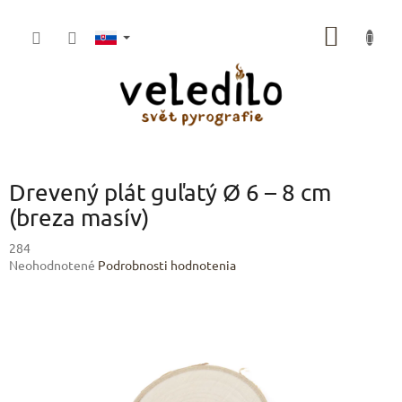
Prejsť
na
NÁKU
obsah
KOŠÍK
Drevený plát guľatý Ø 6 – 8 cm
(breza masív)
284
Priemerné
Neohodnotené
Podrobnosti hodnotenia
hodnotenie
produktu
je
0,0
z
5
hviezdičiek.