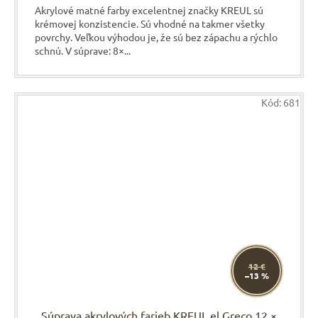
Akrylové matné farby excelentnej značky KREUL sú
krémovej konzistencie. Sú vhodné na takmer všetky
povrchy. Veľkou výhodou je, že sú bez zápachu a rýchlo
schnú. V súprave: 8×...
Kód:
681
12 €
–13 %
Súprava akrylových farieb KREUL el Greco 12 ×