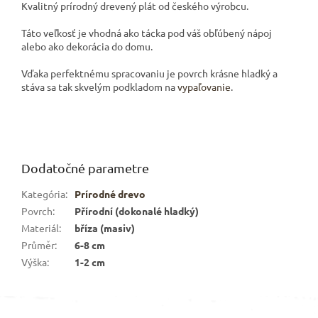
Kvalitný prírodný drevený plát od českého výrobcu.
Táto veľkosť je vhodná ako tácka pod váš obľúbený nápoj
alebo ako dekorácia do domu.
Vďaka perfektnému spracovaniu je povrch krásne hladký a
stáva sa tak skvelým podkladom na
vypaľovanie
.
Dodatočné parametre
Kategória
:
Prírodné drevo
Povrch
:
Přírodní (dokonalé hladký)
Materiál
:
bříza (masiv)
Průměr
:
6-8 cm
Výška
:
1-2 cm
Z