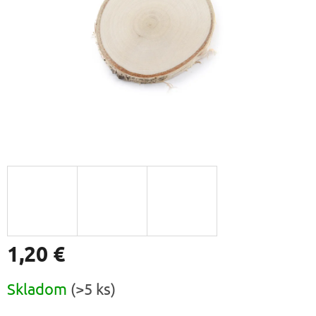
1,20 €
Jednotková
Skladom
(>5 ks)
cena: