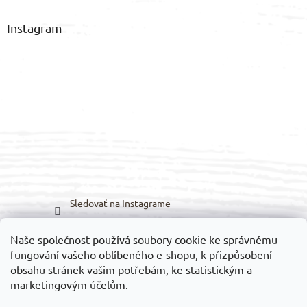
Instagram
Sledovať na Instagrame
Naše společnost používá soubory cookie ke správnému
Možnosti prepravy:
Možnosti platieb:
fungování vašeho oblíbeného e-shopu, k přizpůsobení
obsahu stránek vašim potřebám, ke statistickým a
marketingovým účelům.