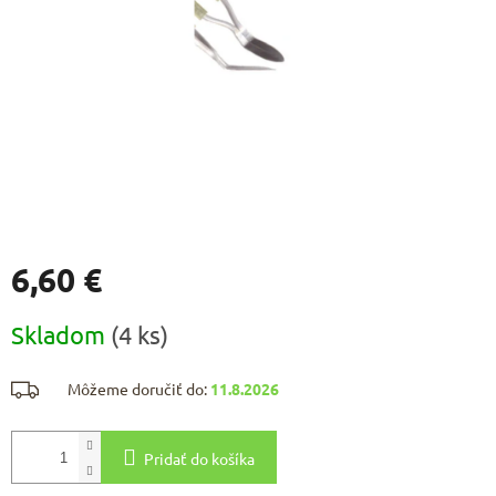
6,60 €
Jednotková
Skladom
(4 ks)
cena:
Môžeme doručiť do:
11.8.2026
Pridať do košíka