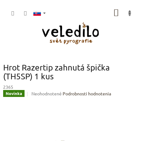
Prejsť
na
NÁKU
obsah
KOŠÍK
Hrot Razertip zahnutá špička
(TH5SP) 1 kus
2365
Priemerné
Neohodnotené
Podrobnosti hodnotenia
Novinka
hodnotenie
produktu
je
0,0
z
5
hviezdičiek.