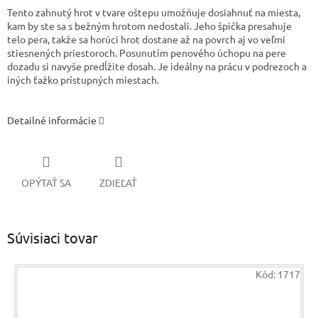
Tento zahnutý hrot v tvare oštepu umožňuje dosiahnuť na miesta,
kam by ste sa s bežným hrotom nedostali. Jeho špička presahuje
telo pera, takže sa horúci hrot dostane až na povrch aj vo veľmi
stiesnených priestoroch. Posunutím penového úchopu na pere
dozadu si navyše predĺžite dosah. Je ideálny na prácu v podrezoch a
iných ťažko prístupných miestach.
Detailné informácie
OPÝTAŤ SA
ZDIEĽAŤ
Súvisiaci tovar
Kód:
1717