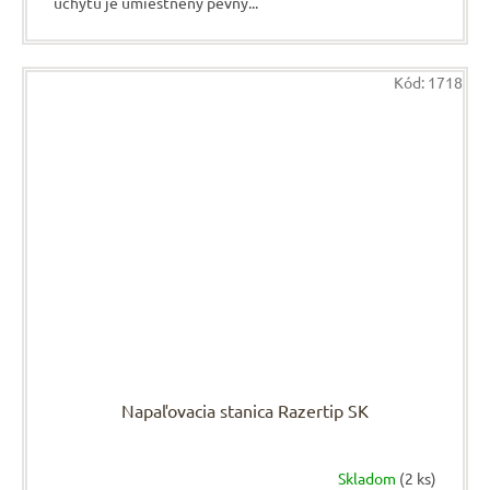
úchytu je umiestnený pevný...
Kód:
1718
Napaľovacia stanica Razertip SK
Skladom
(2 ks)