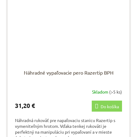
Náhradné vypaľovacie pero Razertip BPH
Skladom
(>5 ks)
31,20 €
Do košíka
Náhradná rukoväť pre napaľovaciu stanicu Razertip s
vymeniteľným hrotom. Vďaka tenkej rukoväti je
perfektný na manipuláciu pri vypaľovaní a v mieste