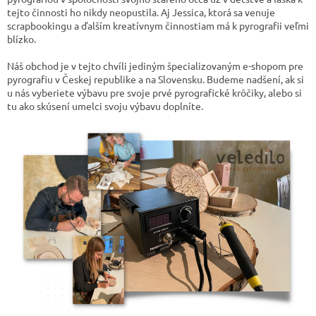
tejto činnosti ho nikdy neopustila. Aj Jessica, ktorá sa venuje
scrapbookingu a ďalším kreatívnym činnostiam má k pyrografii veľmi
blízko.
Náš obchod je v tejto chvíli jediným špecializovaným e-shopom pre
pyrografiu v Českej republike a na Slovensku. Budeme nadšení, ak si
u nás vyberiete výbavu pre svoje prvé pyrografické krôčiky, alebo si
tu ako skúsení umelci svoju výbavu doplníte.