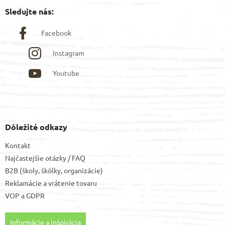
Sledujte nás:
Facebook
Instagram
Youtube
Dôležité odkazy
Kontakt
Najčastejšie otázky / FAQ
B2B (školy, škôlky, organizácie)
Reklamácie a vrátenie tovaru
VOP
a
GDPR
Informácie a inšpirácia