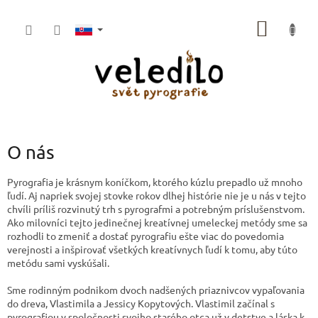
Prejsť
na
NÁKU
obsah
KOŠÍK
O nás
Pyrografia je krásnym koníčkom, ktorého kúzlu prepadlo už mnoho
ľudí. Aj napriek svojej stovke rokov dlhej histórie nie je u nás v tejto
chvíli príliš rozvinutý trh s pyrografmi a potrebným príslušenstvom.
Ako milovníci tejto jedinečnej kreatívnej umeleckej metódy sme sa
rozhodli to zmeniť a dostať pyrografiu ešte viac do povedomia
verejnosti a inšpirovať všetkých kreatívnych ľudí k tomu, aby túto
metódu sami vyskúšali.
Sme rodinným podnikom dvoch nadšených priaznivcov vypaľovania
do dreva, Vlastimila a Jessicy Kopytových. Vlastimil začínal s
pyrografiou v spoločnosti svojho starého otca už v detstve a láska k