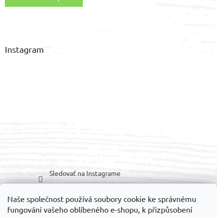
Instagram
Sledovať na Instagrame
Naše společnost používá soubory cookie ke správnému
Možnosti prepravy:
Možnosti platieb:
fungování vašeho oblíbeného e-shopu, k přizpůsobení