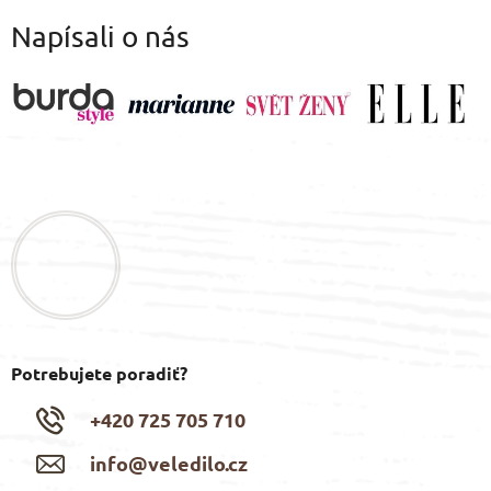
Napísali o nás
Z
á
p
ä
t
i
e
Potrebujete poradiť?
+420 725 705 710
info@veledilo.cz