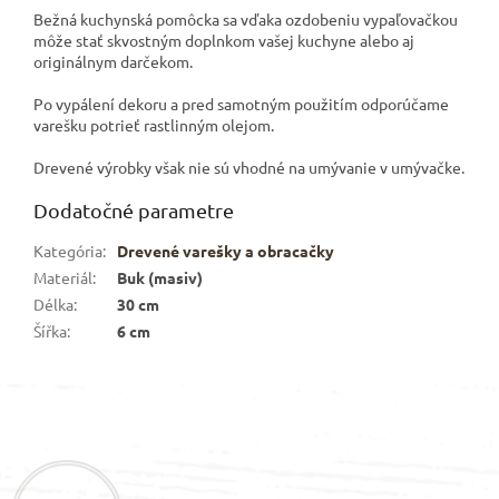
Bežná kuchynská pomôcka sa vďaka ozdobeniu vypaľovačkou
môže stať skvostným doplnkom vašej kuchyne alebo aj
originálnym darčekom.
Po vypálení dekoru a pred samotným použitím odporúčame
varešku potrieť rastlinným olejom.
Drevené výrobky však nie sú vhodné na umývanie v umývačke.
Dodatočné parametre
Kategória
:
Drevené varešky a obracačky
Materiál
:
Buk (masiv)
Délka
:
30 cm
Šířka
:
6 cm
Z
á
p
ä
t