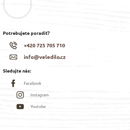
i
e
Potrebujete poradiť?
+420 725 705 710
info@veledilo.cz
Sledujte nás:
Facebook
Instagram
Youtube