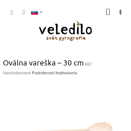
Prejsť
na
NÁKU
obsah
KOŠÍK
Oválna vareška – 30 cm
602
Priemerné
Neohodnotené
Podrobnosti hodnotenia
hodnotenie
produktu
je
0,0
z
5
hviezdičiek.