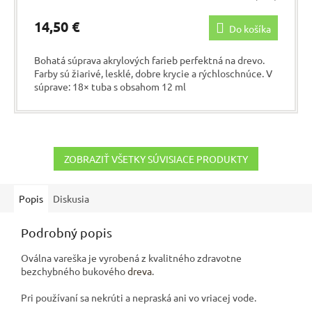
14,50 €
Do košíka
Bohatá súprava akrylových farieb perfektná na drevo.
Farby sú žiarivé, lesklé, dobre krycie a rýchloschnúce. V
súprave: 18× tuba s obsahom 12 ml
ZOBRAZIŤ VŠETKY SÚVISIACE PRODUKTY
Popis
Diskusia
Podrobný popis
Oválna vareška je vyrobená z kvalitného zdravotne
bezchybného bukového
dreva
.
Pri používaní sa nekrúti a nepraská ani vo vriacej vode.