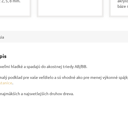
 2, 5, 8 mm.
akryl
pre takmer všetky povrchy,
báze 
predovšetkým na drevo.
 vypáleného
schop
Veľkou výhodou je, že
vysok
rýchlo...
brilan
sia
pis
 veľmi hladké a spadajú do akostnej triedy AB/BB.
nalý podklad pre vaše veľdielo a sú vhodné ako pre menej výkonné spájky
stanice
.
 najmäkších a najsvetlejších druhov dreva.