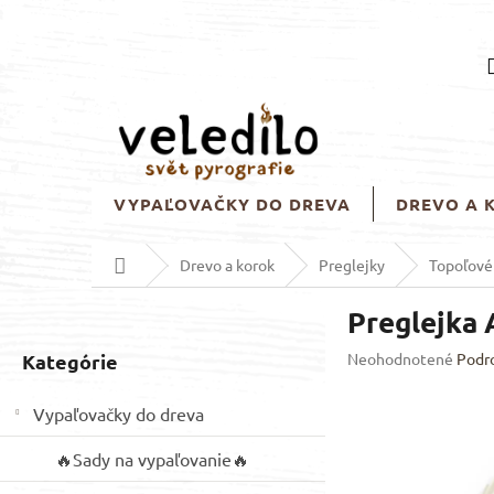
Prejsť
na
obsah
VYPAĽOVAČKY DO DREVA
DREVO A 
Domov
Drevo a korok
Preglejky
Topoľové
B
Preglejka 
o
č
Preskočiť
Priemerné
Kategórie
Neohodnotené
Podr
n
hodnotenie
kategórie
ý
produktu
Vypaľovačky do dreva
p
je
a
0,0
🔥Sady na vypaľovanie🔥
z
n
5
e