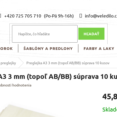
+420 725 705 710
info@veledilo.c
HĽADAŤ
KOROK
ŠABLÓNY A PREDLOHY
FARBY A LAKY
 preglejky
Preglejka A3 3 mm (topoľ AB/BB) súprava 10 kusov
A3 3 mm (topoľ AB/BB) súprava 10 k
obnosti hodnotenia
45,
Jednotk
Skla
cena: