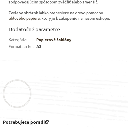
zodpovedajúcim spôsobom zväčšiť alebo zmenšiť.
Zvolený obrázok ľahko prenesiete na drevo pomocou
uhlového papiera
, ktorý je k zakúpeniu na našom eshope.
Dodatočné parametre
Kategória
:
Papierové šablóny
Formát archu
:
A3
Z
á
p
ä
t
i
e
Potrebujete poradiť?