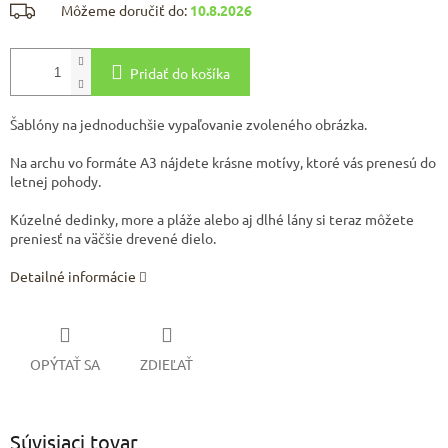
Môžeme doručiť do:
10.8.2026
Pridať do košíka
Šablóny na jednoduchšie vypaľovanie zvoleného obrázka.
Na archu vo formáte A3 nájdete krásne motívy, ktoré vás prenesú do
letnej pohody.
Kúzelné dedinky, more a pláže alebo aj dlhé lány si teraz môžete
preniesť na väčšie drevené dielo.
Detailné informácie
OPÝTAŤ SA
ZDIEĽAŤ
Súvisiaci tovar