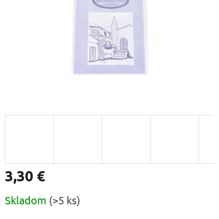
3,30 €
Jednotková
Skladom
(>5 ks)
cena: