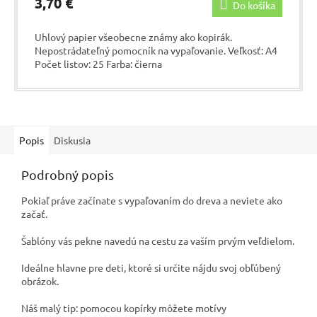
3,70 €
Do košíka
Uhlový papier všeobecne známy ako kopirák.
Nepostrádateľný pomocník na vypaľovanie. Veľkosť: A4
Počet listov: 25 Farba: čierna
Popis
Diskusia
Podrobný popis
Pokiaľ práve začínate s vypaľovaním do dreva a neviete ako
začať.
Šablóny vás pekne navedú na cestu za vaším prvým veľdielom.
Ideálne hlavne pre deti, ktoré si určite nájdu svoj obľúbený
obrázok.
Náš malý tip: pomocou kopírky môžete motívy