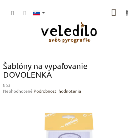
Prejsť
na
NÁKU
obsah
KOŠÍK
Šablóny na vypaľovanie
DOVOLENKA
853
Priemerné
Neohodnotené
Podrobnosti hodnotenia
hodnotenie
produktu
je
0,0
z
5
hviezdičiek.