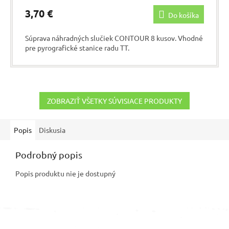
3,70 €
Do košíka
Súprava náhradných slučiek CONTOUR 8 kusov. Vhodné
pre pyrografické stanice radu TT.
ZOBRAZIŤ VŠETKY SÚVISIACE PRODUKTY
Popis
Diskusia
Podrobný popis
Popis produktu nie je dostupný
Z
á