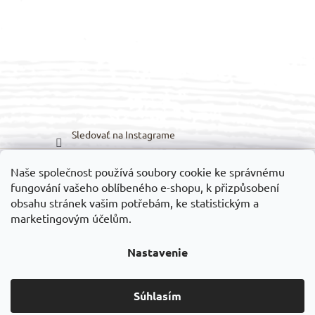
Sledovať na Instagrame
Naše společnost používá soubory cookie ke správnému
Možnosti prepravy:
Možnosti platieb:
fungování vašeho oblíbeného e-shopu, k přizpůsobení
obsahu stránek vašim potřebám, ke statistickým a
marketingovým účelům.
Nastavenie
Vytvoril Shoptet
Súhlasím
Copyright 2026
VELEDILO.cz
. Všetky práva vyhradené.