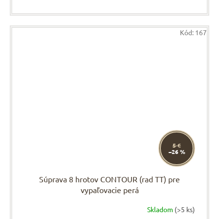
Kód:
167
5 €
–26 %
Súprava 8 hrotov CONTOUR (rad TT) pre
vypaľovacie perá
Skladom
(>5 ks)