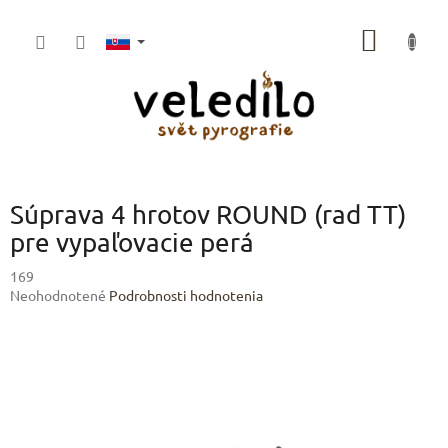
Prejsť
na
NÁKU
obsah
KOŠÍK
Súprava 4 hrotov ROUND (rad TT)
pre vypaľovacie perá
169
Priemerné
Neohodnotené
Podrobnosti hodnotenia
hodnotenie
produktu
je
0,0
z
5
hviezdičiek.