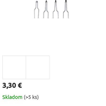
3,30 €
Jednotková
Skladom
(>5 ks)
cena: