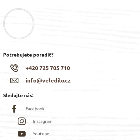
p
ä
t
i
e
Potrebujete poradiť?
+420 725 705 710
info@veledilo.cz
Sledujte nás:
Facebook
Instagram
Youtube