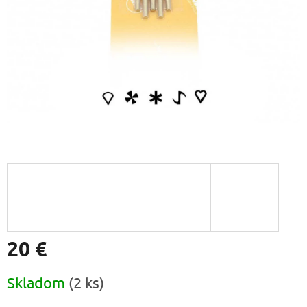
20 €
Jednotková
Skladom
(2 ks)
cena: