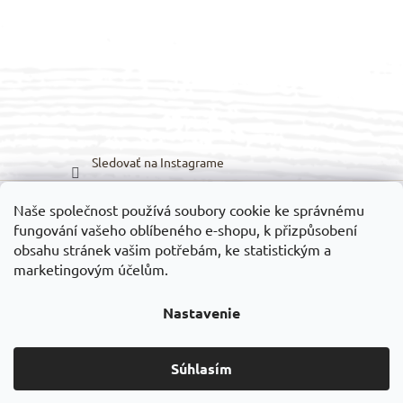
Sledovať na Instagrame
Naše společnost používá soubory cookie ke správnému
Možnosti prepravy:
Možnosti platieb:
fungování vašeho oblíbeného e-shopu, k přizpůsobení
obsahu stránek vašim potřebám, ke statistickým a
marketingovým účelům.
Nastavenie
Vytvoril Shoptet
Súhlasím
Copyright 2026
VELEDILO.cz
. Všetky práva vyhradené.