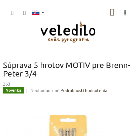
Prejsť
na
NÁKU
obsah
KOŠÍK
Súprava 5 hrotov MOTIV pre Brenn-
Peter 3/4
263
Priemerné
Neohodnotené
Podrobnosti hodnotenia
Novinka
hodnotenie
produktu
je
0,0
z
5
hviezdičiek.