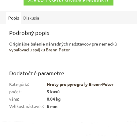
ZOBRAZIŤ VŠETKY SÚVISIACE PRODUKTY
Popis
Diskusia
Podrobný popis
Originálne balenie náhradných nadstavcov pre nemeckú
vypaľovaciu spájku Brenn-Peter
.
Dodatočné parametre
Kategória
:
Hroty pre pyrografy Brenn-Peter
počet
:
5 kusů
váha
:
0.04 kg
Velikost nástavce
:
5 mm
Z
á