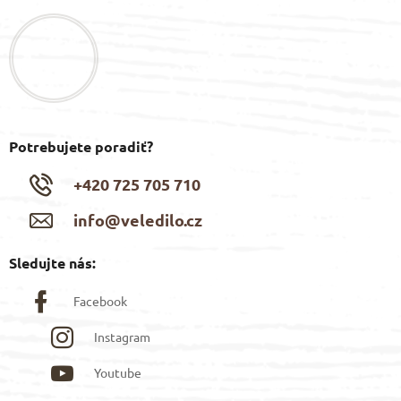
p
ä
t
i
e
Potrebujete poradiť?
+420 725 705 710
info@veledilo.cz
Sledujte nás:
Facebook
Instagram
Youtube