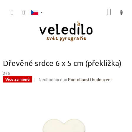
Přejít
na
NÁKUP
obsah
KOŠÍK
Dřevěné srdce 6 x 5 cm (překližka)
276
Průměrné
Neohodnoceno
Podrobnosti hodnocení
Více za méně
hodnocení
produktu
je
0,0
z
5
hvězdiček.