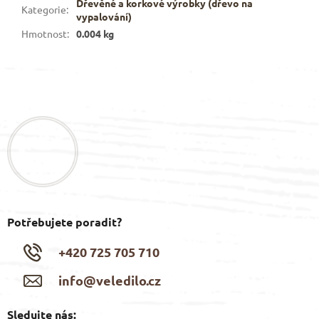
Dřevěné a korkové výrobky (dřevo na
Kategorie
:
vypalování)
Hmotnost
:
0.004 kg
Z
á
p
a
t
í
Potřebujete poradit?
+420 725 705 710
info@veledilo.cz
Sledujte nás: