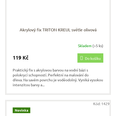
Akrylový fix TRITON KREUL světle olivová
Skladem
(>5 ks)
119 Kč
Do košíku
Praktický fix s akrylovou barvou na vodní bázi s
polokrycí schopností. Perfektní na malování do
dřeva. Na savém povrchu je voděodolný. Vyniká vysokou
intenzitou barvy a...
Kód:
1429
Novinka