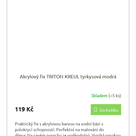
Akrylový fix TRITON KREUL tyrkysová modrá
Skladem
(>5 ks)
119 Kč
Do košíku
Praktický fix s akrylovou barvou na vodní bázi s
polokrycí schopností. Perfektní na malování do
dřeva. Na savém povrchu je voděodolný. Vyniká vysokou