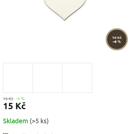
16 Kč
–6 %
16 Kč
–6 %
15 Kč
Měrná
Skladem
(>5 ks)
cena: