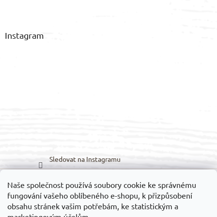
Instagram
Sledovat na Instagramu
Naše společnost používá soubory cookie ke správnému
Možnosti dopravy:
Možnosti platby:
fungování vašeho oblíbeného e-shopu, k přizpůsobení
obsahu stránek vašim potřebám, ke statistickým a
marketingovým účelům.