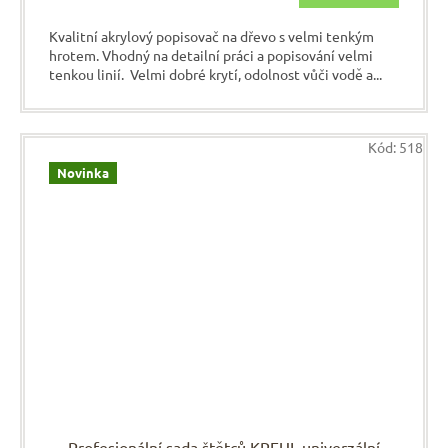
Kvalitní akrylový popisovač na dřevo s velmi tenkým
hrotem. Vhodný na detailní práci a popisování velmi
tenkou linií. Velmi dobré krytí, odolnost vůči vodě a...
Kód:
518
Novinka
Profesionální sada štětců KREUL univerzální