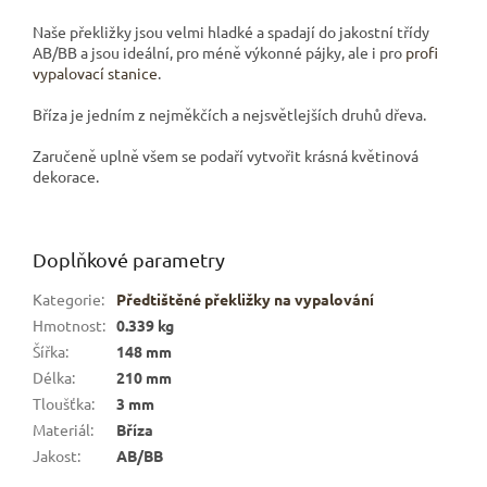
Naše překližky jsou velmi hladké a spadají do jakostní třídy
AB/BB a jsou ideální, pro méně výkonné pájky, ale i pro
profi
vypalovací stanice
.
Bříza je jedním z nejměkčích a nejsvětlejších druhů dřeva.
Zaručeně uplně všem se podaří vytvořit krásná květinová
dekorace.
Doplňkové parametry
Kategorie
:
Předtištěné překližky na vypalování
Hmotnost
:
0.339 kg
Šířka
:
148 mm
Délka
:
210 mm
Tloušťka
:
3 mm
Materiál
:
Bříza
Jakost
:
AB/BB