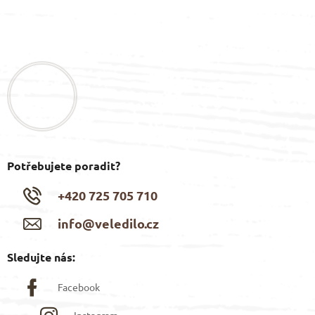
Z
á
p
a
t
í
Potřebujete poradit?
+420 725 705 710
info@veledilo.cz
Sledujte nás:
Facebook
Instagram