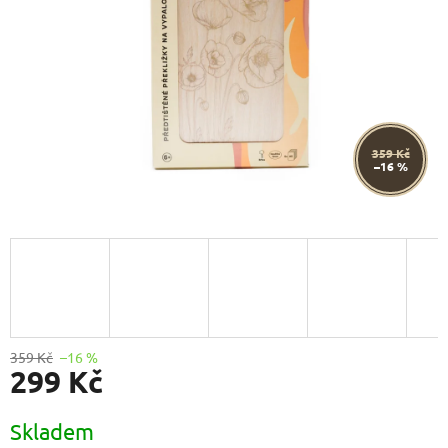
359 Kč
–16 %
359 Kč
–16 %
299 Kč
Měrná
Skladem
cena: