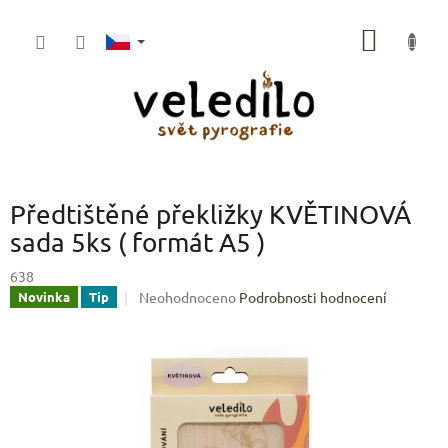
Přejít
na
NÁKUP
obsah
KOŠÍK
Předtištěné překližky KVĚTINOVÁ
sada 5ks ( formát A5 )
638
Průměrné
Neohodnoceno
Podrobnosti hodnocení
Novinka
Tip
hodnocení
produktu
je
0,0
z
5
hvězdiček.