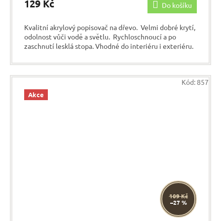
129 Kč
Do košíku
Kvalitní akrylový popisovač na dřevo. Velmi dobré krytí,
odolnost vůči vodě a světlu. Rychloschnoucí a po
zaschnutí lesklá stopa. Vhodné do interiéru i exteriéru.
Kód:
857
Akce
109 Kč
–27 %