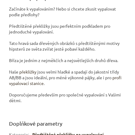
Začínáte k vypalováním? Nebo si chcete zkusit vypalovat
podle předlohy?
Předtištěné překližky jsou perfektním podkladem pro
jednoduché vypalování.
Tato hravá sada dřevěných obrázků s předtištěnými motivy
hipsterů ze světa zvířat jestě pobaví každého.
Bříza je jedním z nejměkčích a nejsvětlejších druhů dřeva.
Naše
překližky
jsou velmi hladké a spadají do jakostní třídy
AB/BB a jsou ideální, pro méně výkonné pájky, ale i pro
profi
vypalovací stanice
.
Doporučujeme především pro společné vypalování s Vašimi
dětmi.
Doplňkové parametry
Kategorie
:
Předtištěné překližky na vypalování