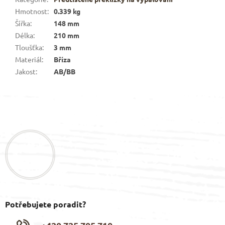
Hmotnost
:
0.339 kg
Šířka
:
148 mm
Délka
:
210 mm
Tloušťka
:
3 mm
Materiál
:
Bříza
Jakost
:
AB/BB
Z
á
p
a
t
í
Potřebujete poradit?
+420 725 705 710