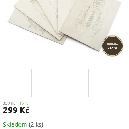
359 Kč
–16 %
359 Kč
–16 %
299 Kč
Měrná
Skladem
(2 ks)
cena: