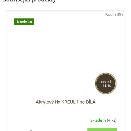
Kód:
2097
Novinka
149 Kč
–13 %
Akrylový fix KREUL fine BÍLÁ
Skladem
(4 ks)