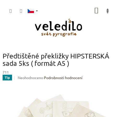
Přejít
na
NÁKUP
obsah
KOŠÍK
Předtištěné překližky HIPSTERSKÁ
sada 5ks ( formát A5 )
711
Průměrné
Neohodnoceno
Podrobnosti hodnocení
Tip
hodnocení
produktu
je
0,0
z
5
hvězdiček.