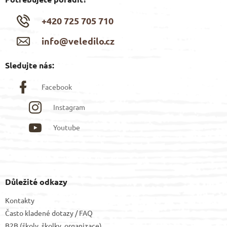
+420 725 705 710
info@veledilo.cz
Sledujte nás:
Facebook
Instagram
Youtube
Důležité odkazy
Kontakty
Často kladené dotazy / FAQ
B2B (školy, školky, organizace)