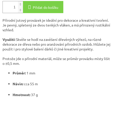
Přidat do košíku
Přírodní jutový provázek je ideální pro dekorace a kreativní tvoření.
Je pevný, spletený ze dvou tenkých vláken, a má přirozený rustikální
vzhled.
Využití:
Skvěle se hodí na zavěšení dřevěných výřezů, na různé
dekorace ze dřeva nebo pro aranžování přírodních ozdob. Můžete jej
použít i pro stylové balení dárků či jiné kreativní projekty.
Protože jde o přírodní materiál, může se průměr provázku místy lišit
o ±0,5 mm.
Průměr:
1 mm
Návin:
cca 55 m
Hmotnost:
37 g