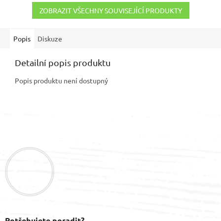
ZOBRAZIT VŠECHNY SOUVISEJÍCÍ PRODUKTY
Popis
Diskuze
Detailní popis produktu
Popis produktu není dostupný
Z
á
p
a
t
í
Potřebujete poradit?