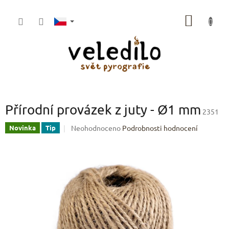
Přejít
na
NÁKUP
obsah
KOŠÍK
Přírodní provázek z juty - Ø1 mm
2351
Průměrné
Neohodnoceno
Podrobnosti hodnocení
Novinka
Tip
hodnocení
produktu
je
0,0
z
5
hvězdiček.