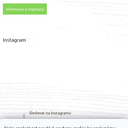
Informace a inspirace
Instagram
Sledovat na Instagramu
Naše společnost používá soubory cookie ke správnému