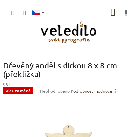
Přejít
na
NÁKUP
obsah
KOŠÍK
Dřevěný anděl s dírkou 8 x 8 cm
(překližka)
961
Průměrné
Neohodnoceno
Podrobnosti hodnocení
Více za méně
hodnocení
produktu
je
0,0
z
5
hvězdiček.