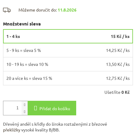
Můžeme doručit do:
11.8.2026
Množstevní sleva
1 - 4 ks
15 Kč
/ ks
5 - 9 ks = sleva 5 %
14,25 Kč
/ ks
10 - 19 ks = sleva 10 %
13,50 Kč
/ ks
20 a více ks = sleva 15 %
12,75 Kč
/ ks
Ušetříte
0 Kč
Přidat do košíku
Dřevěný anděl s křídly do široka roztaženými z březové
překližky
vysoké kvality B/BB.