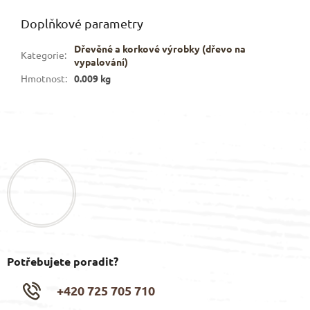
Doplňkové parametry
Dřevěné a korkové výrobky (dřevo na
Kategorie
:
vypalování)
Hmotnost
:
0.009 kg
Z
á
p
a
t
í
Potřebujete poradit?
+420 725 705 710