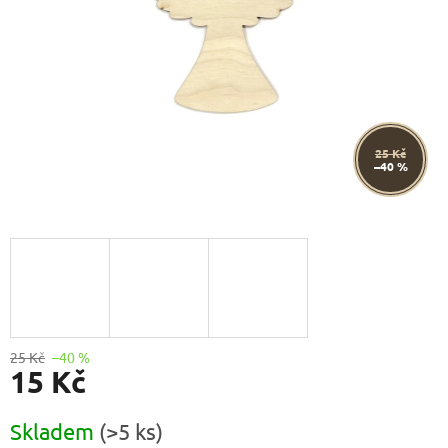
25 Kč
–40 %
25 Kč
–40 %
15 Kč
Měrná
Skladem
(>5 ks)
cena: