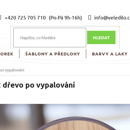
+420 725 705 710
info@veledilo.c
HLEDAT
KOREK
ŠABLONY A PŘEDLOHY
BARVY A LAKY
 po vypalování
t dřevo po vypalování