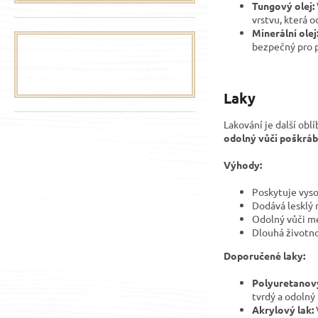
Tungový olej:
vrstvu, která 
Minerální olej
bezpečný pro p
Laky
Lakování je další ob
odolný vůči poškrábá
Výhody:
Poskytuje vys
Dodává lesklý 
Odolný vůči m
Dlouhá životno
Doporučené laky:
Polyuretanový
tvrdý a odolný
Akrylový lak: