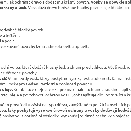
bem, jak ochránit dřevo a dodat mu krásný povrch.
Vosky se obvykle apl
chrany a lesk.
Vosk dává dřevu hedvábně hladký povrch a je ideální pr
hedvábně hladký povrch.
 a leštění.
 a pocit.
 voskované povrchy lze snadno obnovit a opravit.
rodní volba, která dodává krásný lesk a chrání před vlhkostí. Včelí vosk j
mné dřevěné povrchy.
osk:
Velmi tvrdý vosk, který poskytuje vysoký lesk a odolnost. Karnaubsk
nými vosky pro zvýšení tvrdosti a odolnosti povrchu.
 oleje:
Kombinace oleje a vosku pro maximální ochranu a snadnou aplika
raci oleje a povrchovou ochranu vosku, což zajišťuje dlouhotrvající a kr
ného prostředku závisí na typu dřeva, zamýšleném použití a osobních p
eva, laky poskytují vysokou úroveň ochrany a vosky dodávají hedvá
 poskytnout optimální výsledky. Vyzkoušejte různé techniky a najděte 