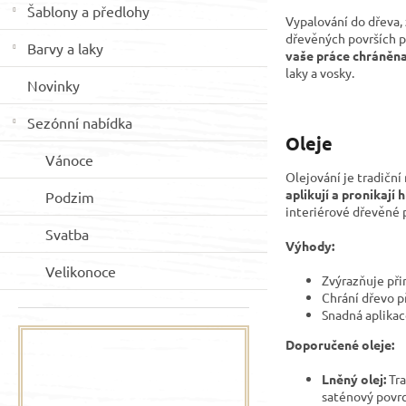
Šablony a předlohy
Vypalování do dřeva, 
dřevěných površích 
Barvy a laky
vaše práce chráněna
laky a vosky.
Novinky
Sezónní nabídka
Oleje
Vánoce
Olejování je tradičn
aplikují a pronikají
Podzim
interiérové dřevěné 
Svatba
Výhody:
Velikonoce
Zvýrazňuje při
Chrání dřevo př
Snadná aplikac
Doporučené oleje:
Lněný olej:
Tra
saténový povrc