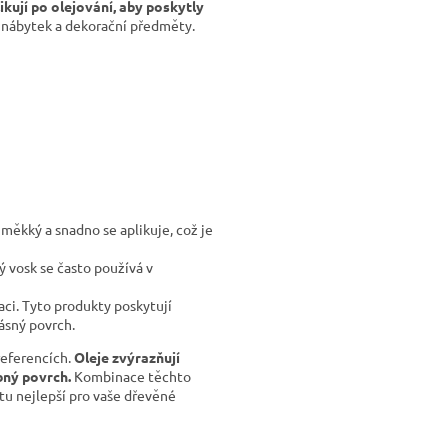
ikují po olejování, aby poskytly
o nábytek a dekorační předměty.
e měkký a snadno se aplikuje, což je
ý vosk se často používá v
ci. Tyto produkty poskytují
ásný povrch.
referencích.
Oleje zvýrazňují
bný povrch.
Kombinace těchto
tu nejlepší pro vaše dřevěné