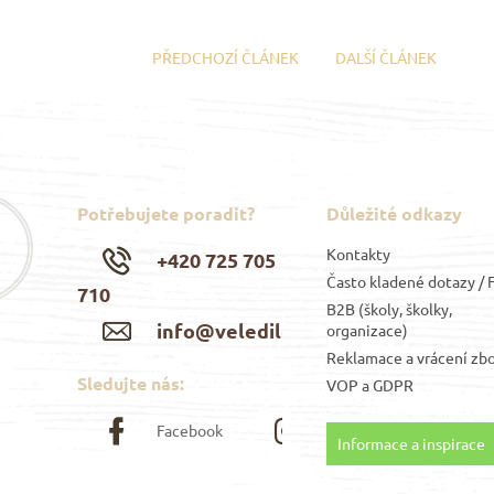
PŘEDCHOZÍ ČLÁNEK
DALŠÍ ČLÁNEK
Potřebujete poradit?
Důležité odkazy
Kontakty
+420 725 705
Často kladené dotazy /
710
B2B (školy, školky,
info@veledilo.cz
organizace)
Reklamace a vrácení zbo
Sledujte nás:
VOP
a
GDPR
Facebook
Instagram
Informace a inspirace