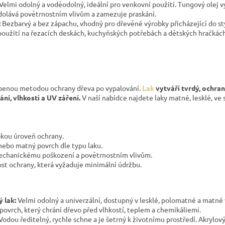
Velmi odolný a voděodolný, ideální pro venkovní použití. Tungový olej 
odolává povětrnostním vlivům a zamezuje praskání.
:
Bezbarvý a bez zápachu, vhodný pro dřevěné výrobky přicházející do sty
oužití na řezacích deskách, kuchyňských potřebách a dětských hračkách
líbenou metodou ochrany dřeva po vypalování.
Lak
vytváří tvrdý, ochran
ní, vlhkosti a UV záření.
V naší nabídce najdete laky matné, lesklé, ve sp
okou úroveň ochrany.
nebo matný povrch dle typu laku.
echanickému poškození a povětrnostním vlivům.
st ochrany, která vyžaduje minimální údržbu.
 lak:
Velmi odolný a univerzální, dostupný v lesklé, polomatné a matné 
 povrch, který chrání dřevo před vlhkostí, teplem a chemikáliemi.
Vodou ředitelný, rychle schne a je šetrný k životnímu prostředí. Akrylový 