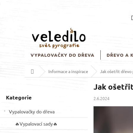
Přejít
na
obsah
VYPALOVAČKY DO DŘEVA
DŘEVO A 
Domů
Informace a inspirace
Jak ošetřit dřevo
P
Jak ošetři
o
s
Přeskočit
Kategorie
2.6.2024
t
kategorie
r
Vypalovačky do dřeva
a
n
🔥Vypalovací sady🔥
n
í