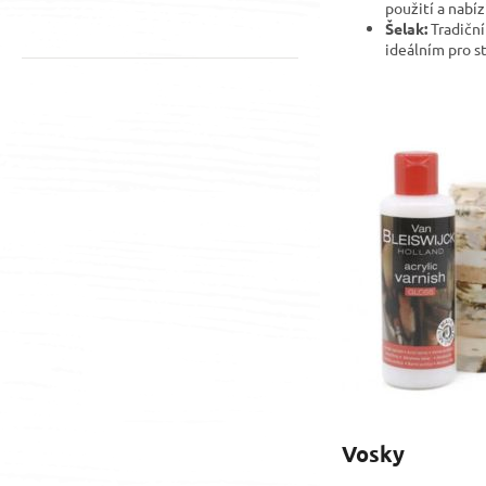
použití a nabíz
Šelak:
Tradiční 
ideálním pro s
Vosky