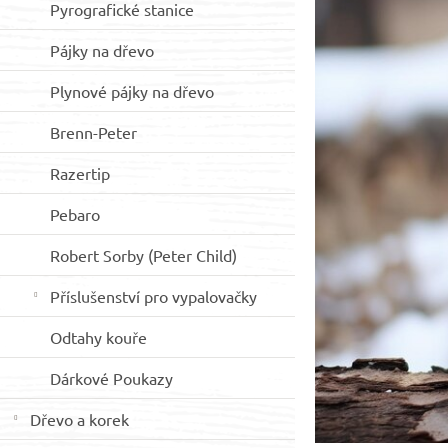
Pyrografické stanice
p
a
Pájky na dřevo
n
e
Plynové pájky na dřevo
l
Brenn-Peter
Razertip
Pebaro
Robert Sorby (Peter Child)
Příslušenství pro vypalovačky
Odtahy kouře
Dárkové Poukazy
Dřevo a korek