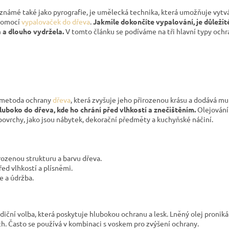
známé také jako pyrografie, je umělecká technika, která umožňuje vytvář
pomocí
vypalovaček do dřeva
.
Jakmile dokončíte vypalování, je důležit
 a dlouho vydržela.
V tomto článku se podíváme na tři hlavní typy ochr
í metoda ochrany
dřeva
, která zvyšuje jeho přirozenou krásu a dodává mu
 hluboko do dřeva, kde ho chrání před vlhkostí a znečištěním.
Olejování
povrchy, jako jsou nábytek, dekorační předměty a kuchyňské náčiní.
rozenou strukturu a barvu dřeva.
ed vlhkostí a plísněmi.
e a údržba.
diční volba, která poskytuje hlubokou ochranu a lesk. Lněný olej pronik
h. Často se používá v kombinaci s voskem pro zvýšení ochrany.