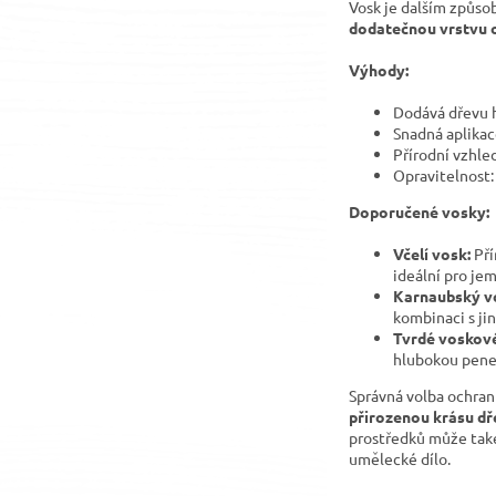
Vosk je dalším způso
dodatečnou vrstvu o
Výhody:
Dodává dřevu 
Snadná aplikace
Přírodní vzhled
Opravitelnost:
Doporučené vosky:
Včelí vosk:
Pří
ideální pro je
Karnaubský v
kombinaci s ji
Tvrdé voskové
hlubokou penet
Správná volba ochran
přirozenou krásu dř
prostředků může také
umělecké dílo.