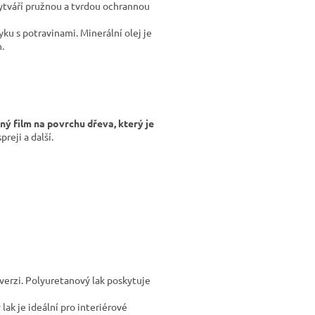
vytváří pružnou a tvrdou ochrannou
ku s potravinami. Minerální olej je
.
ný film na povrchu dřeva, který je
reji a další.
verzi. Polyuretanový lak poskytuje
lak je ideální pro interiérové