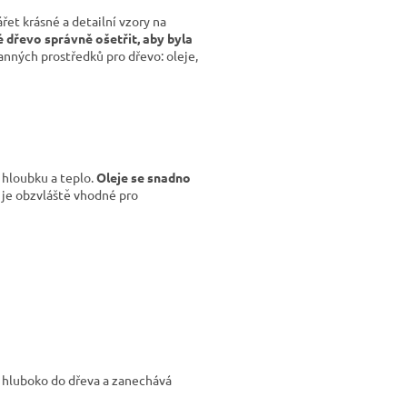
et krásné a detailní vzory na
é dřevo správně ošetřit, aby byla
anných prostředků pro dřevo: oleje,
 hloubku a teplo.
Oleje se snadno
 je obzvláště vhodné pro
á hluboko do dřeva a zanechává