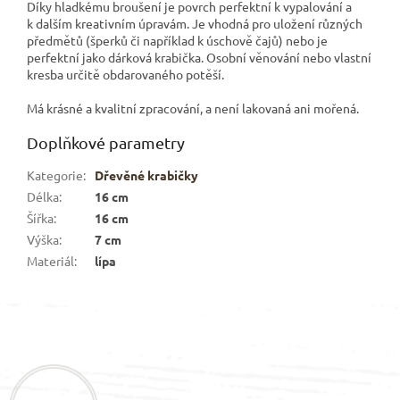
Díky hladkému broušení je povrch perfektní k vypalování a
k dalším kreativním úpravám. Je vhodná pro uložení různých
předmětů (šperků či například k úschově čajů) nebo je
perfektní jako dárková krabička. Osobní věnování nebo vlastní
kresba určitě obdarovaného potěší.
Má krásné a kvalitní zpracování, a není lakovaná ani mořená.
Doplňkové parametry
Kategorie
:
Dřevěné krabičky
Délka
:
16 cm
Šířka
:
16 cm
Výška
:
7 cm
Materiál
:
lípa
Z
á
p
a
t