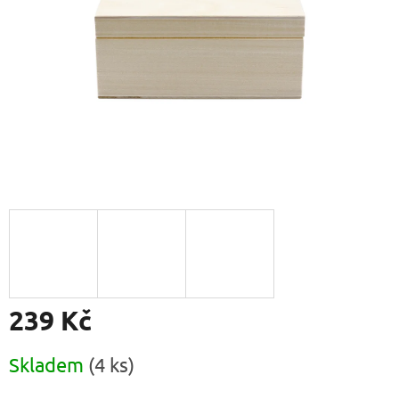
239 Kč
Měrná
Skladem
(4 ks)
cena: