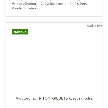
Velkou výhodou je, že rychle a rovnoměrně schne.
V sadě: 1x tuba o...
Kód:
1429
Novinka
Akrylový fix TRITON KREUL tyrkysová modrá