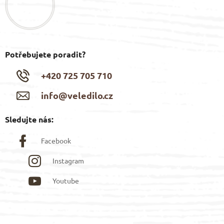
í
Potřebujete poradit?
+420 725 705 710
info@veledilo.cz
Sledujte nás:
Facebook
Instagram
Youtube