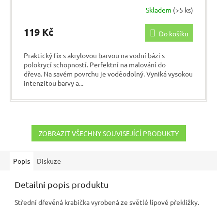
Skladem
(>5 ks)
119 Kč
Do košíku
Praktický fix s akrylovou barvou na vodní bázi s
polokrycí schopností. Perfektní na malování do
dřeva. Na savém povrchu je voděodolný. Vyniká vysokou
intenzitou barvy a...
ZOBRAZIT VŠECHNY SOUVISEJÍCÍ PRODUKTY
Popis
Diskuze
Detailní popis produktu
Střední dřevěná krabička vyrobená ze světlé lípové překližky.