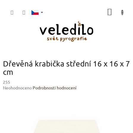
Přejít
na
NÁKUP
obsah
KOŠÍK
Dřevěná krabička střední 16 x 16 x 7
cm
255
Průměrné
Neohodnoceno
Podrobnosti hodnocení
hodnocení
produktu
je
0,0
z
5
hvězdiček.