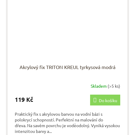
Akrylový fix TRITON KREUL tyrkysová modrá
Skladem
(>5 ks)
119 Kč
Do košíku
Praktický fix s akrylovou barvou na vodní bázi s
polokrycí schopností. Perfektní na malování do
dřeva. Na savém povrchu je voděodolný. Vyniká vysokou
intenzitou barvy a...