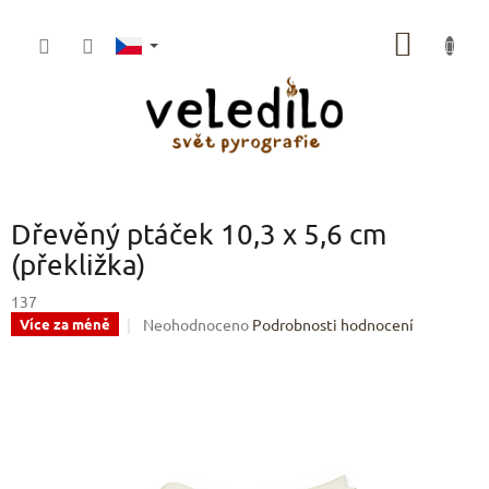
Přejít
na
NÁKUP
obsah
KOŠÍK
Dřevěný ptáček 10,3 x 5,6 cm
(překližka)
137
Průměrné
Neohodnoceno
Podrobnosti hodnocení
Více za méně
hodnocení
produktu
je
0,0
z
5
hvězdiček.