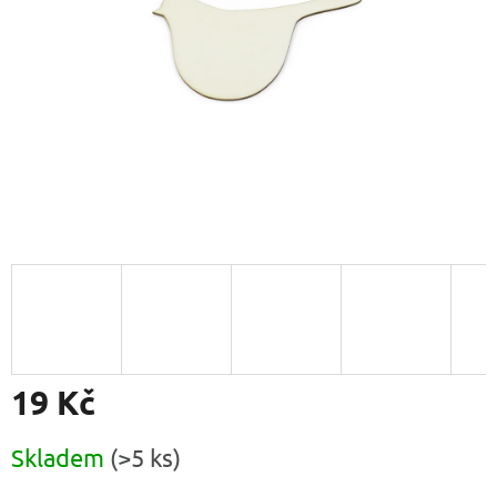
19 Kč
Měrná
Skladem
(>5 ks)
cena: