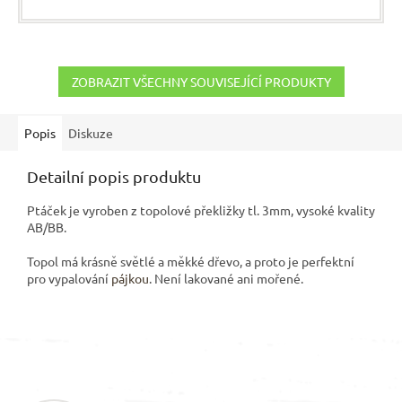
ZOBRAZIT VŠECHNY SOUVISEJÍCÍ PRODUKTY
Popis
Diskuze
Detailní popis produktu
Ptáček je vyroben z topolové překližky tl. 3mm, vysoké kvality
AB/BB.
Topol má krásně světlé a měkké dřevo, a proto je perfektní
pro vypalování
pájkou
. Není lakované ani mořené.
Z
á
p