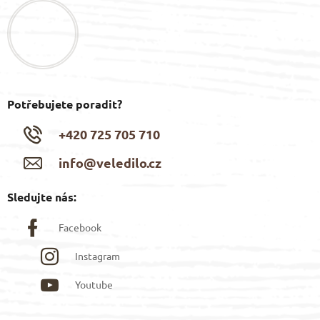
a
t
í
Potřebujete poradit?
+420 725 705 710
info@veledilo.cz
Sledujte nás:
Facebook
Instagram
Youtube