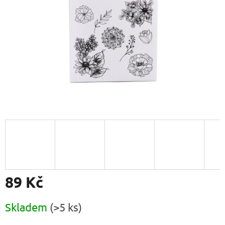
89 Kč
Měrná
Skladem
(>5 ks)
cena: