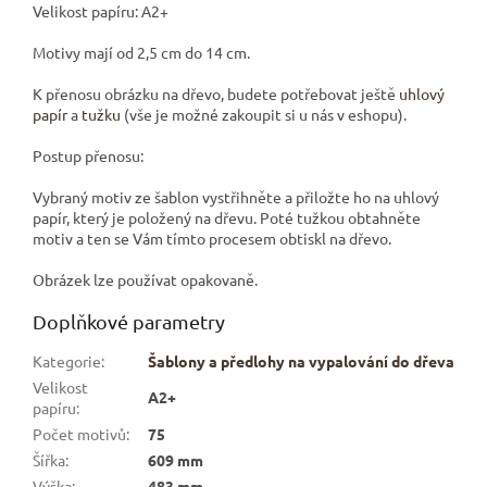
Velikost papíru: A2+
Motivy mají od 2,5 cm do 14 cm.
K přenosu obrázku na dřevo, budete potřebovat ještě
uhlový
papír
a
tužku
(vše je možné zakoupit si u nás v eshopu).
Postup přenosu:
Vybraný motiv ze šablon vystřihněte a přiložte ho na uhlový
papír, který je položený na dřevu. Poté tužkou obtahněte
motiv a ten se Vám tímto procesem obtiskl na dřevo.
Obrázek lze používat opakovaně.
Doplňkové parametry
Kategorie
:
Šablony a předlohy na vypalování do dřeva
Velikost
A2+
papíru
:
Počet motivů
:
75
Šířka
:
609 mm
Výška
:
483 mm