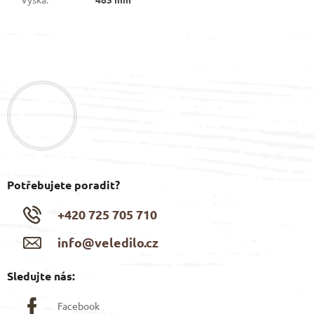
Z
á
p
a
t
í
Potřebujete poradit?
+420 725 705 710
info@veledilo.cz
Sledujte nás:
Facebook