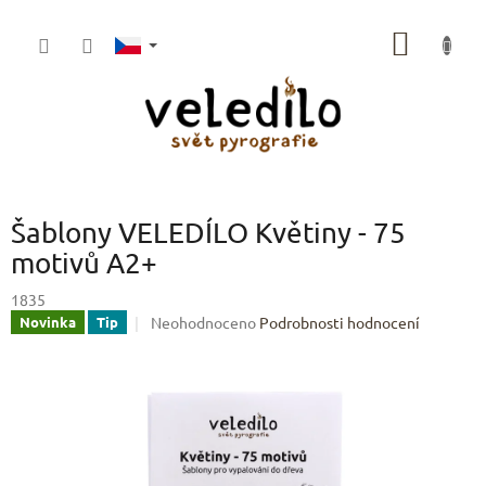
Přejít
na
NÁKUP
obsah
KOŠÍK
Šablony VELEDÍLO Květiny - 75
motivů A2+
1835
Průměrné
Neohodnoceno
Podrobnosti hodnocení
Novinka
Tip
hodnocení
produktu
je
0,0
z
5
hvězdiček.