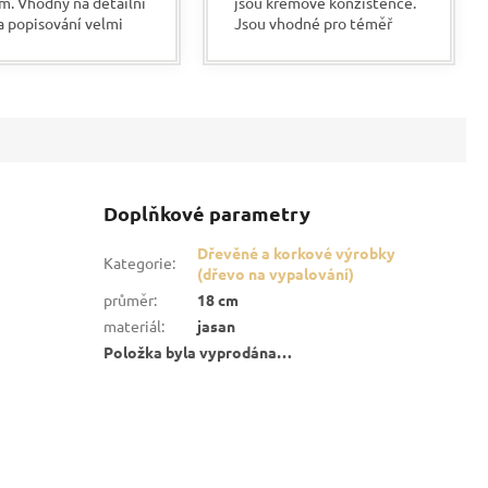
m. Vhodný na detailní
jsou krémové konzistence.
a popisování velmi
Jsou vhodné pro téměř
u linií. Velmi dobré
všechny povrchy. Velkou
 odolnost vůči vodě a...
výhodou je, že jsou bez
zápachu a rychle schnou....
Doplňkové parametry
Dřevěné a korkové výrobky
Kategorie
:
(dřevo na vypalování)
průměr
:
18 cm
materiál
:
jasan
Položka byla vyprodána…