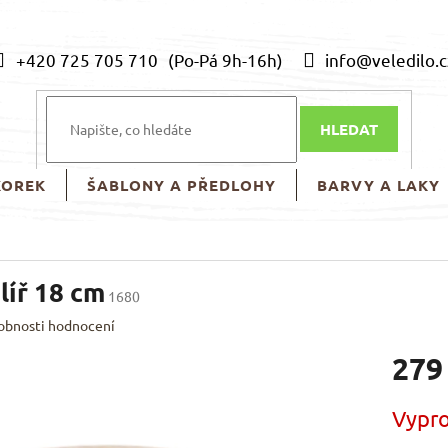
+420 725 705 710
info@veledilo.c
HLEDAT
KOREK
ŠABLONY A PŘEDLOHY
BARVY A LAKY
líř 18 cm
1680
obnosti hodnocení
279
Měrná
Vypr
cena: