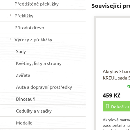
Předtištěné překližky
Související p
Překližky
Přírodní dřevo
Výřezy z překližky
Sady
Květiny, listy a stromy
Akrylové bar
Zvířata
KREUL sada
8 x 20 ml
Auta a dopravní prostředky
S
459 Kč
Dinosauři
Do košíku
Cedulky a visačky
Akrylové matn
Medaile
excelentní zn