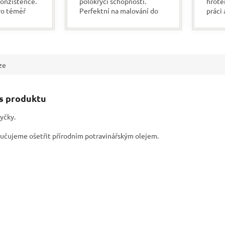
onzistence.
polokrycí schopností.
hrote
ro téměř
Perfektní na malování do
práci 
y. Velkou
dřeva. Na savém povrchu je
tenko
 jsou bez
voděodolný. Vyniká
krytí,
e schnou....
vysokou intenzitou barvy
a...
ze
is produktu
yčky.
učujeme ošetřit přírodním potravinářským olejem.