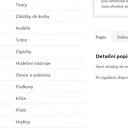
jsou krémové k
Tvary
Jsou vhodné p
všechny povrch
Záložky do knihy
výhodou je, že
zápachu a rychl
Andělé
Popis
Disku
Srdce
Zápichy
Detailní pop
Hudební nástroje
Není vhodný do m
Ovoce a zelenina
Po vypálení dopor
Podkovy
Kříže
Přání
Hodiny