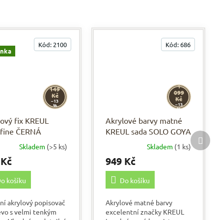
Kód:
2100
Kód:
686
inka
1
149
099
Kč
Kč
–13
–13
%
%
lový fix KREUL
Akrylové barvy matné
afine ČERNÁ
KREUL sada SOLO GOYA
Další
32 x 20 ml
prod
Skladem
(>5 ks)
Skladem
(1 ks)
 Kč
949 Kč
o košíku
Do košíku
tní akrylový popisovač
Akrylové matné barvy
evo s velmi tenkým
excelentní značky KREUL