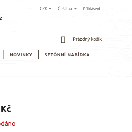
CZK
Čeština
Přihlášení
z
NÁKUPNÍ
Prázdný košík
KOŠÍK
NOVINKY
SEZÓNNÍ NABÍDKA
 Kč
odáno