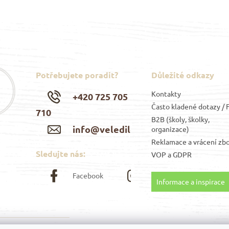
Potřebujete poradit?
Důležité odkazy
Kontakty
+420 725 705
Často kladené dotazy /
710
B2B (školy, školky,
info@veledilo.cz
organizace)
Reklamace a vrácení zbo
Sledujte nás:
VOP
a
GDPR
Facebook
Instagram
Informace a inspirace