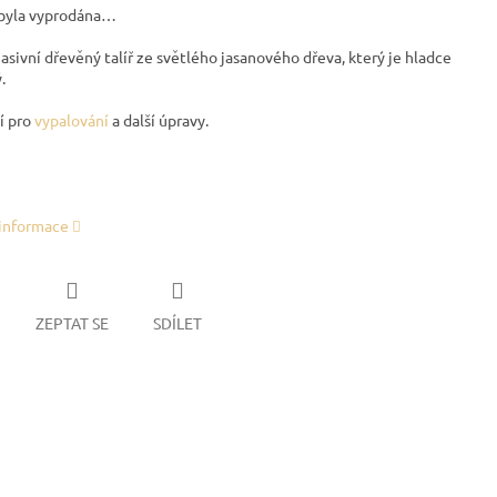
byla vyprodána…
sivní dřevěný talíř ze světlého jasanového dřeva, který je hladce
.
í pro
vypalování
a další úpravy.
 informace
ZEPTAT SE
SDÍLET