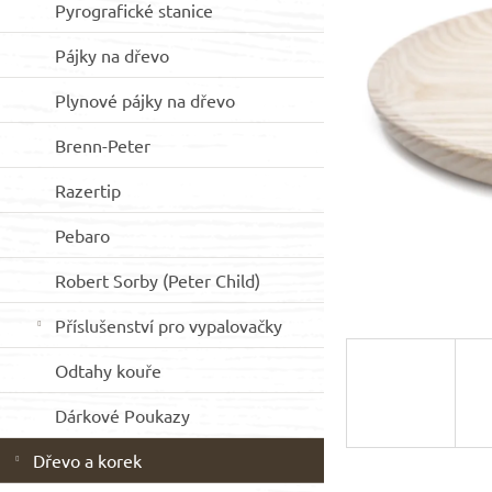
Pyrografické stanice
hvězdiček.
p
a
Pájky na dřevo
n
e
Plynové pájky na dřevo
l
Brenn-Peter
Razertip
Pebaro
Robert Sorby (Peter Child)
Příslušenství pro vypalovačky
Odtahy kouře
Dárkové Poukazy
Dřevo a korek