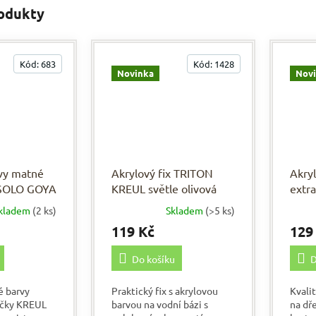
rodukty
Kód:
683
Kód:
1428
Novinka
Nov
vy matné
Akrylový fix TRITON
Akry
 SOLO GOYA
KREUL světle olivová
extr
kladem
(2 ks)
Skladem
(>5 ks)
119 Kč
129
Do košíku
D
é barvy
Praktický fix s akrylovou
Kvali
ačky KREUL
barvou na vodní bázi s
na dř