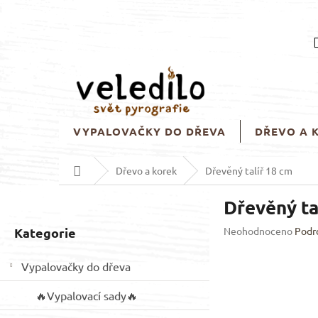
Přejít
na
obsah
VYPALOVAČKY DO DŘEVA
DŘEVO A 
Domů
Dřevo a korek
Dřevěný talíř 18 cm
P
Dřevěný ta
o
s
Přeskočit
Průměrné
Kategorie
Neohodnoceno
Podr
t
hodnocení
kategorie
r
produktu
Vypalovačky do dřeva
a
je
n
0,0
🔥Vypalovací sady🔥
z
n
5
í